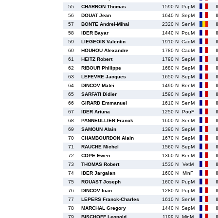
55
CHARRON Thomas
1590 N
PupM
56
DOUAT Jean
1640 N
SepM
57
BONTE Andrei-Mihai
2320 N
SenM
58
IDER Bayar
1440 N
PouM
59
LIEGEOIS Valentin
1910 N
CadM
60
HOUHOU Alexandre
1780 N
CadM
61
HEITZ Robert
1790 N
SepM
62
RIBOUR Philippe
1680 N
SepM
63
LEFEVRE Jacques
1650 N
SepM
64
DINCOV Matei
1490 N
BenM
65
SARFATI Didier
1590 N
SepM
66
GIRARD Emmanuel
1610 N
SenM
67
IDER Ariuna
1250 N
PouF
68
PANNEULLIER Franck
1600 N
SenM
69
SAMOUN Alain
1390 N
SepM
70
CHAMBOURDON Alain
1670 N
SepM
71
RAUCHE Michel
1560 N
SepM
72
COPE Ewen
1360 N
BenM
73
THOMAS Robert
1530 N
VetM
74
IDER Jargalan
1600 N
MinF
75
ROUAST Joseph
1600 N
PupM
76
DINCOV Ioan
1280 N
PupM
77
LEPERS Franck-Charles
1610 N
SenM
78
MARCHAL Gregory
1440 N
SepM
79
BISCHOFF Leopold
1199 N
MinM