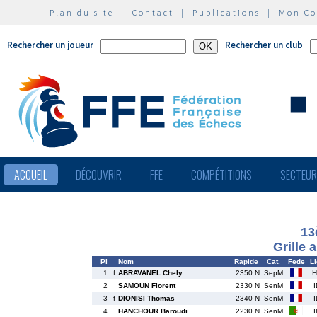
Plan du site
|
Contact
|
Publications
|
Mon C
Rechercher un joueur
Rechercher un club
ACCUEIL
DÉCOUVRIR
FFE
COMPÉTITIONS
SECTEU
13
Grille 
Pl
Nom
Rapide
Cat.
Fede
L
1
f
ABRAVANEL Chely
2350 N
SepM
H
2
SAMOUN Florent
2330 N
SenM
3
f
DIONISI Thomas
2340 N
SenM
4
HANCHOUR Baroudi
2230 N
SenM