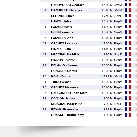
80
PYROVOLOU Georges
1590 N
VetM
81
GANDOLFO Georges
1610 N
VetM
82
LEFEVRE Lucie
1750 N
SenF
83
HAMOU Jules
1460 N
PupM
84
PANVIER Marc
1420 N
SenM
85
HOLIN Yannick
1520 N
SenM
86
PANVIER Briac
1210 N
PupM
87
GACHES Leandre
1150 N
PupM
88
PINAULT Eric
1410 N
SepM
89
MARCHAL Mathilde
990 N
PupF
90
PINSON Thierry
1330 N
SenM
91
BELAN Guillaume
1380 N
PupM
92
HONORE Quentin
1090 N
PupM
93
KOHLI Dhruv
1199 N
MinM
94
TRIGO Oscar
1399 N
SenM
95
GACHES Maxence
1310 N
PupM
96
CARBONERO Jean Marc
1200 N
SepM
97
CONLON James
930 N
PupM
98
MARCHAL Madeleine
799 N
PouF
99
REYNAUD Antoine
999 N
PupM
100
GRASSET Barthelemy
1100 N
PouM