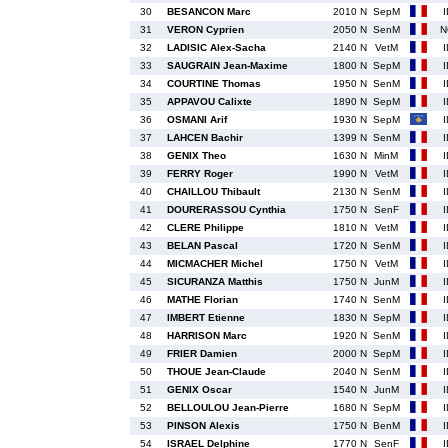
30
BESANCON Marc
2010 N
SepM
31
VERON Cyprien
2050 N
SenM
N
32
LADISIC Alex-Sacha
2140 N
VetM
33
SAUGRAIN Jean-Maxime
1800 N
SepM
34
COURTINE Thomas
1950 N
SenM
35
APPAVOU Calixte
1890 N
SepM
36
OSMANI Arif
1930 N
SepM
37
LAHCEN Bachir
1399 N
SenM
38
GENIX Theo
1630 N
MinM
39
FERRY Roger
1990 N
VetM
40
CHAILLOU Thibault
2130 N
SenM
41
DOURERASSOU Cynthia
1750 N
SenF
42
CLERE Philippe
1810 N
VetM
43
BELAN Pascal
1720 N
SenM
44
MICMACHER Michel
1750 N
VetM
45
SICURANZA Matthis
1750 N
JunM
46
MATHE Florian
1740 N
SenM
47
IMBERT Etienne
1830 N
SepM
48
HARRISON Marc
1920 N
SenM
49
FRIER Damien
2000 N
SepM
50
THOUE Jean-Claude
2040 N
SenM
51
GENIX Oscar
1540 N
JunM
52
BELLOULOU Jean-Pierre
1680 N
SepM
53
PINSON Alexis
1750 N
BenM
54
ISRAEL Delphine
1770 N
SenF