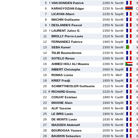
5
f
VAN DONGEN Patrick
2260 N
SenM
6
KARAGYOZIAN Edgar
2230 N
SenM
C
7
LICAYAN Albert
2230 N
SepM
8
MACHIN Guillaume
2040 N
SenM
9
f
DESLANDES Pascal
2350 N
SenM
10
f
LAURENT Julien G.
2350 N
SenM
11
BROLLY Pierre-Louis
2110 N
SenM
12
FERNANDEZ Fabrice
1960 N
SepM
13
SEBA Kamel
2300 N
SenM
14
TALBI Boumedienne
2330 N
SenM
15
SOTELO Renzo
2260 N
SenM
16
AHMED HOLI ALI Moawia
2280 N
SenM
17
IMBERT Christophe
2060 N
SepM
18
ROMAS Lionia
1870 N
MinF
19
KRIEF Fradji
1950 N
SepM
20
SCHMITTHEISLER Guillaume
2110 N
SenM
21
ff
RICHARD Emma
2220 N
SenF
A
22
CONJAT Esteban
1880 N
CadM
23
MAIGNE Alain
1940 N
SepM
24
ALIF Yassine
1600 N
BenM
25
LE BRIS Louis
1900 N
SenM
26
DE MONTS Louis
1630 N
MinM
27
IBAZIZEN Abdelatif
2200 N
SenM
28
BOUROGAA Younes
2050 N
SenM
29
BAUDON Sebastien
2030 N
SenM