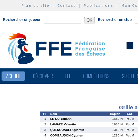
Plan du site
|
Contact
|
Publications
|
Mon C
Rechercher un joueur
Rechercher un club
ACCUEIL
DÉCOUVRIR
FFE
COMPÉTITIONS
SECTEU
Grille 
Pl
Nom
Rapide
Cat.
1
LE DU Yohann
1440 N
PouM
2
LAMAZE Valentin
1660 N
PouM
3
QUENOUAULT Quentin
1310 N
PouM
4
COMBAUDON Cyprien
1290 N
PouM