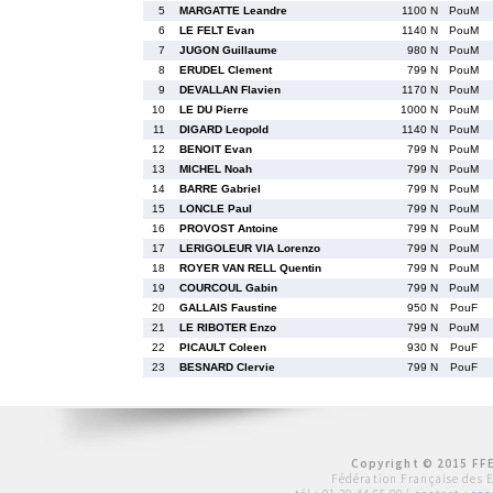
5
MARGATTE Leandre
1100 N
PouM
6
LE FELT Evan
1140 N
PouM
7
JUGON Guillaume
980 N
PouM
8
ERUDEL Clement
799 N
PouM
9
DEVALLAN Flavien
1170 N
PouM
10
LE DU Pierre
1000 N
PouM
11
DIGARD Leopold
1140 N
PouM
12
BENOIT Evan
799 N
PouM
13
MICHEL Noah
799 N
PouM
14
BARRE Gabriel
799 N
PouM
15
LONCLE Paul
799 N
PouM
16
PROVOST Antoine
799 N
PouM
17
LERIGOLEUR VIA Lorenzo
799 N
PouM
18
ROYER VAN RELL Quentin
799 N
PouM
19
COURCOUL Gabin
799 N
PouM
20
GALLAIS Faustine
950 N
PouF
21
LE RIBOTER Enzo
799 N
PouM
22
PICAULT Coleen
930 N
PouF
23
BESNARD Clervie
799 N
PouF
Copyright © 2015 FFE
Fédération Française des 