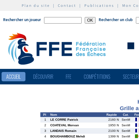
Plan du site
|
Contact
|
Publications
|
Mon C
Rechercher un joueur
Rechercher un club
ACCUEIL
DÉCOUVRIR
FFE
COMPÉTITIONS
SECTEU
Grille 
Pl
Nom
Rapide
Cat.
Fe
1
LE CORRE Patrick
2160 N
SenM
2
COATEVAL Morvan
1950 N
SenM
3
LANDAIS Romain
2100 N
SenM
4
BOUGHAMBOUZ Mehdi
1399 N
SenM