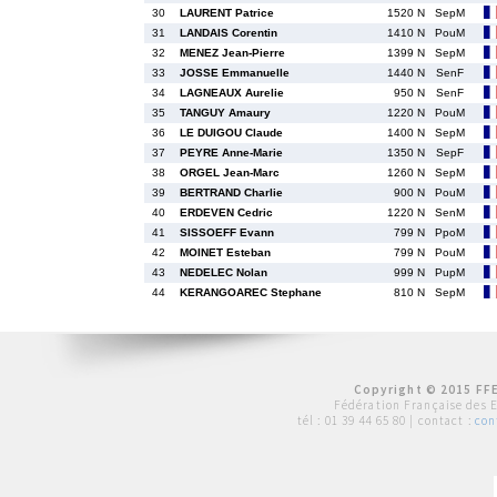
30
LAURENT Patrice
1520 N
SepM
31
LANDAIS Corentin
1410 N
PouM
32
MENEZ Jean-Pierre
1399 N
SepM
33
JOSSE Emmanuelle
1440 N
SenF
34
LAGNEAUX Aurelie
950 N
SenF
35
TANGUY Amaury
1220 N
PouM
36
LE DUIGOU Claude
1400 N
SepM
37
PEYRE Anne-Marie
1350 N
SepF
38
ORGEL Jean-Marc
1260 N
SepM
39
BERTRAND Charlie
900 N
PouM
40
ERDEVEN Cedric
1220 N
SenM
41
SISSOEFF Evann
799 N
PpoM
42
MOINET Esteban
799 N
PouM
43
NEDELEC Nolan
999 N
PupM
44
KERANGOAREC Stephane
810 N
SepM
Copyright © 2015 FFE
Fédération Française des 
tél :
01 39 44 65 80
| contact :
con