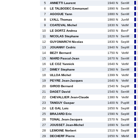
5
ANNETTI Laurent
1940 N
SenM
6
LE TALBODEC Emmanuel
1890 N
SenM
7
AGOGUE Yann
1880 N
SenM
8
LYALL Thomas
1860 N
JunM
9
COATEVAL Michel
1830 N
VetM
10
LE DORTZ Andrea
1650 N
BenF
11
NICOLAS Stephane
1820 N
SenM
12
GUYOMARC'H Nicolas
1830 N
SepM
13
JOUANNY Cedric
1940 N
SepM
14
BEZY Bernard
1750 N
VetM
15
NIARD Pascal-Jean
1670 N
SenM
16
LE COZ Yannick
1640 N
VetM
17
DIMEY Stephane
1560 N
SenM
18
ULLOA Michel
1399 N
VetM
19
PEYRE Jean-Jacques
1640 N
VetM
20
GIROD Bernard
1540 N
SepM
21
DAGET David
1540 N
SenM
22
CHEVALLIER Jean-Claude
1380 N
VetM
23
TANGUY Gaspar
1400 N
PupM
24
LE GAL Loic
1650 N
SepM
25
BRAJARD Eric
1590 N
SepM
26
TONAL Jean-Jacques
1570 N
SepM
27
JOUSSET Jean-Michel
1690 N
SenM
28
LEMOINE Norbert
1510 N
SepM
29
DECHERF Pierre
1650 N
MinM