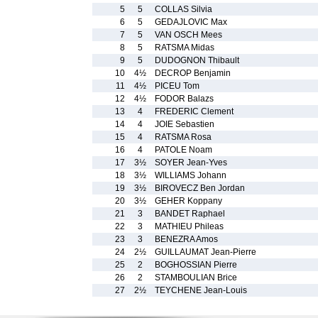
5
5
COLLAS Silvia
6
5
GEDAJLOVIC Max
7
5
VAN OSCH Mees
8
5
RATSMA Midas
9
5
DUDOGNON Thibault
10
4½
DECROP Benjamin
11
4½
PICEU Tom
12
4½
FODOR Balazs
13
4
FREDERIC Clement
14
4
JOIE Sebastien
15
4
RATSMA Rosa
16
4
PATOLE Noam
17
3½
SOYER Jean-Yves
18
3½
WILLIAMS Johann
19
3½
BIROVECZ Ben Jordan
20
3½
GEHER Koppany
21
3
BANDET Raphael
22
3
MATHIEU Phileas
23
3
BENEZRA Amos
24
2½
GUILLAUMAT Jean-Pierre
25
2
BOGHOSSIAN Pierre
26
2
STAMBOULIAN Brice
27
2½
TEYCHENE Jean-Louis