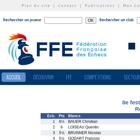
Plan du site
|
Contact
|
Publications
|
Mon C
Rechercher un joueur
Rechercher un club
ACCUEIL
DÉCOUVRIR
FFE
COMPÉTITIONS
SECTEU
8e fes
R
Ech.
Pts
Blancs
1
6½
BAUER Christian
2
6
LOISEAU Quentin
3
5½
BRUNNER Nicolas
4
5½
GODART Francois