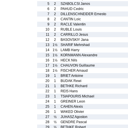
5
2
SZABOLCSI Janos
6
2
PAHUD Cedric
7
2
DILLENSCHNEIDER Ernesto
8
2
CANTIN Loic
9
2
RACLE Valentin
10
2
RUBLE Louis
11
2
CARRILLO Jesus
12
2
BASOVSKIY Jana
13
1½
SHARIF Mehrshad
14
1½
LAMB Harry
15
1½
KORNMANN Alexandre
16
1½
HECK Nils
17
1½
CHAUVON Guillaume
18
1½
FISCHER Arnaud
19
1
BRIET Antoine
20
1
BUDAK Rewi
21
1
BETHKE Richard
22
1
REIS Hans
23
1
TSIAPOURIS Michael
24
1
GREINER Leon
25
1
CAHEN Alexis
26
1
WAKED Olivier
27
½
JUHASZ Agoston
28
½
GENDRE Pascal
29
½
BETHKE Robert