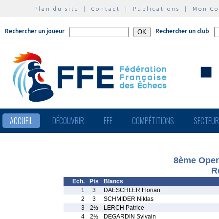
Plan du site
|
Contact
|
Publications
|
Mon C
Rechercher un joueur
Rechercher un club
ACCUEIL
DÉCOUVRIR
FFE
COMPÉTITIONS
SECTEU
8ème Open 
R
Ech.
Pts
Blancs
1
3
DAESCHLER Florian
2
3
SCHMIDER Niklas
3
2½
LERCH Patrice
4
2½
DEGARDIN Sylvain