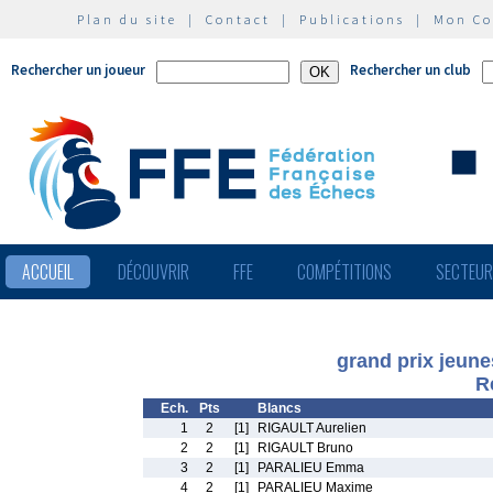
Plan du site
|
Contact
|
Publications
|
Mon C
Rechercher un joueur
Rechercher un club
ACCUEIL
DÉCOUVRIR
FFE
COMPÉTITIONS
SECTEU
grand prix jeun
R
Ech.
Pts
Blancs
1
2
[1]
RIGAULT Aurelien
2
2
[1]
RIGAULT Bruno
3
2
[1]
PARALIEU Emma
4
2
[1]
PARALIEU Maxime