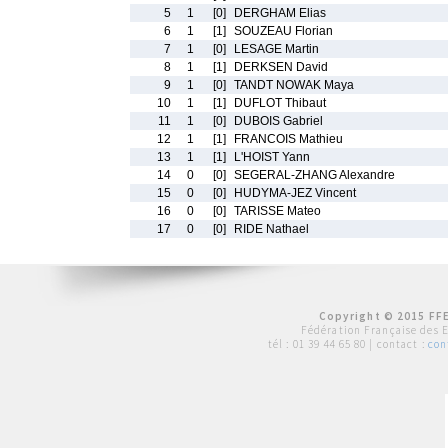
5
1
[0]
DERGHAM Elias
6
1
[1]
SOUZEAU Florian
7
1
[0]
LESAGE Martin
8
1
[1]
DERKSEN David
9
1
[0]
TANDT NOWAK Maya
10
1
[1]
DUFLOT Thibaut
11
1
[0]
DUBOIS Gabriel
12
1
[1]
FRANCOIS Mathieu
13
1
[1]
L'HOIST Yann
14
0
[0]
SEGERAL-ZHANG Alexandre
15
0
[0]
HUDYMA-JEZ Vincent
16
0
[0]
TARISSE Mateo
17
0
[0]
RIDE Nathael
Copyright © 2015 FFE
Fédération Française des 
tél :
01 39 44 65 80
| contact :
con