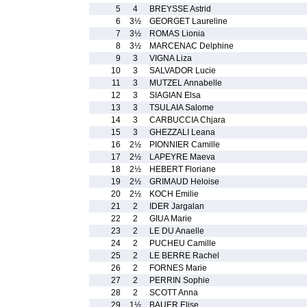
5
4
BREYSSE Astrid
6
3½
GEORGET Laureline
7
3½
ROMAS Lionia
8
3½
MARCENAC Delphine
9
3
VIGNA Liza
10
3
SALVADOR Lucie
11
3
MUTZEL Annabelle
12
3
SIAGIAN Elsa
13
3
TSULAIA Salome
14
3
CARBUCCIA Chjara
15
3
GHEZZALI Leana
16
2½
PIONNIER Camille
17
2½
LAPEYRE Maeva
18
2½
HEBERT Floriane
19
2½
GRIMAUD Heloise
20
2½
KOCH Emilie
21
2
IDER Jargalan
22
2
GIUA Marie
23
2
LE DU Anaelle
24
2
PUCHEU Camille
25
2
LE BERRE Rachel
26
2
FORNES Marie
27
2
PERRIN Sophie
28
2
SCOTT Anna
29
1½
BAUER Elise