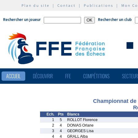
Plan du site
|
Contact
|
Publications
|
Mon C
Rechercher un joueur
Rechercher un club
ACCUEIL
DÉCOUVRIR
FFE
COMPÉTITIONS
SECTEU
Championnat de 
R
Ech.
Pts
Blancs
1
5
ROLLOT Florence
2
4
DONIAS Orlane
3
4
GEORGES Lisa
4
4
GRALL Alba