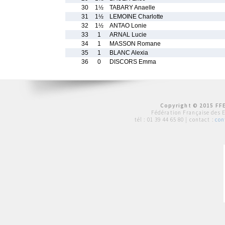
30
1½
TABARY Anaelle
31
1½
LEMOINE Charlotte
32
1½
ANTAO Lonie
33
1
ARNAL Lucie
34
1
MASSON Romane
35
1
BLANC Alexia
36
0
DISCORS Emma
Copyright © 2015 FFE
Fédération Française des 
tél :
01 39 44 65 80
| contact :
con