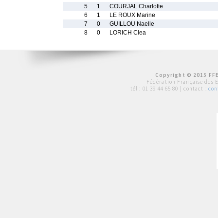
5
1
COURJAL Charlotte
6
1
LE ROUX Marine
7
0
GUILLOU Naelle
8
0
LORICH Clea
Copyright © 2015 FFE
Fédération Française des 
tél :
01 39 44 65 80
| contact :
con