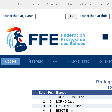
Plan du site
|
Contact
|
Publications
|
Mon C
Rechercher un joueur
Rechercher un club
ACCUEIL
DÉCOUVRIR
FFE
COMPÉTITIONS
SECTEU
Bretag
R
Ech.
Pts
Blancs
1
2
TROADEC Melusine
2
2
LORHO Jade
3
1
GANDEMER Elise
4
1
BIGOT Erinn