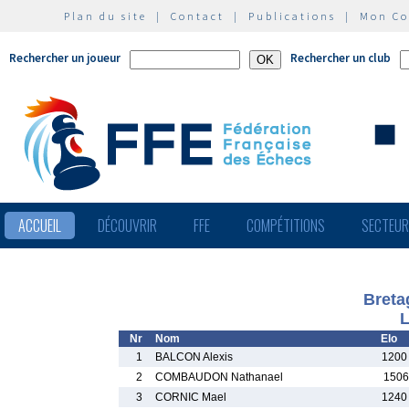
Plan du site
|
Contact
|
Publications
|
Mon C
Rechercher un joueur
Rechercher un club
ACCUEIL
DÉCOUVRIR
FFE
COMPÉTITIONS
SECTEU
Breta
L
Nr
Nom
Elo
1
BALCON Alexis
1200
2
COMBAUDON Nathanael
1506
3
CORNIC Mael
1240