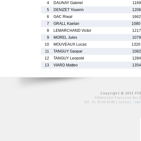
4
DAUNAY Gabriel
1169
5
DENIZET Youenn
1206
6
GAC Riwal
1662
7
GRALL Kaelan
1080
8
LEMARCHAND Victor
1217
9
MOREL Jules
1079
10
MOUVEAUX Lucas
1320
11
TANGUY Gaspar
1082
12
TANGUY Leopold
1284
13
VIARD Matteo
1354
Copyright © 2015 FFE
Fédération Française des 
tél :
01 39 44 65 80
| contact :
con