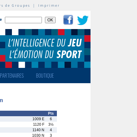
rs de Groupes
|
Imprimer
te
PARTENAIRES
BOUTIQUE
im
Pts
1009 E
6
1120 F
3½
1140 N
4
1030 N
3