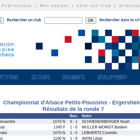
|
Publications
|
Mon Compte
|
Gérer son Club
|
Directeu
Rechercher un club
Rechercher dans le si
PÉTITIONS
SECTEURS
DOCUMENTS
DÉVELOPPEMENT
Championnat d'Alsace Petits-Poussins - Ergershe
Résultats de la ronde 7
Res.
Noirs
lexandre
1070 N
0 - 1
SCHOENENBERGER Noah
rad
1345 F
1 - 0
MULLER-MOINGT Bastien
ndre
1070 N
1 - 0
LEBHERTZ Corentin
an
1100 N
1 - 0
AVON Lilian