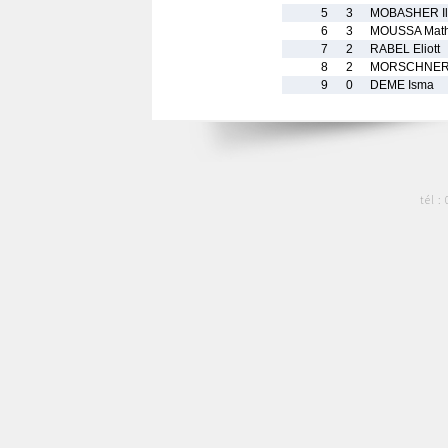
5
3
MOBASHER Il
6
3
MOUSSA Math
7
2
RABEL Eliott
8
2
MORSCHNER
9
0
DEME Isma
tél :