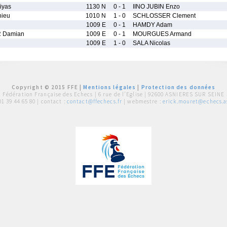
iyas
1130 N
0 - 1
IINO JUBIN Enzo
ieu
1010 N
1 - 0
SCHLOSSER Clement
1009 E
0 - 1
HAMDY Adam
 Damian
1009 E
0 - 1
MOURGUES Armand
1009 E
1 - 0
SALA Nicolas
Copyright © 2015 FFE |
Mentions légales
|
Protection des données
Fédération Française des Echecs |
6 rue de l'Eglise | 92600 ASNIERES SUR SEINE
01 39 44 65 80
| contact :
contact@ffechecs.fr
| webmestre :
erick.mouret@echecs.as