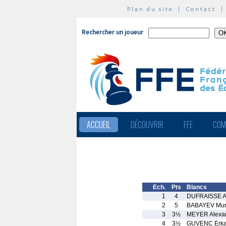
Plan du site
|
Contact
Rechercher un joueur
ACCUEIL
DÉCOUVRIR
FFE
COM
Ech.
Pts
Blancs
1
4
DUFRAISSE A
2
5
BABAYEV Mu
3
3½
MEYER Alexa
4
3½
GUVENC Erk