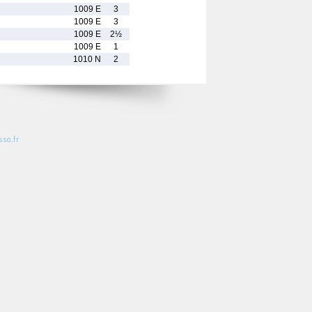
1009 E
3
1009 E
3
1009 E
2½
1009 E
1
1010 N
2
so.fr