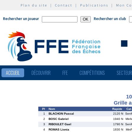
Plan du site
|
Contact
|
Publications
|
Mon C
Rechercher un joueur
Rechercher un club
ACCUEIL
DÉCOUVRIR
FFE
COMPÉTITIONS
SECTEU
10
Grille 
Pl
Nom
Rapide
Cat.
1
BLACHON Pascal
2120 N
Sen
2
BOSC Gabriel
1940 N
Min
3
RIBOULET Gael
1790 N
Sen
4
ROMAS Lionia
1830 N
Min