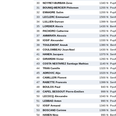
30
NOYREY-BURBAN Zeno
1340 N
Pup
31
BOUNIQ-MERCIER Philemon
1200 N
Pou
32
ENNADRE Salim
1200 N
Pup
33
LECLERC Emmanuel
1500 N
Sen
34
LULLIEN Gurvan
1399 N
Sen
35
LORDIER Alexis
1430 N
Ben
36
PACHORO Catherine
1350 N
Pup
37
AMMIRATA Alessio
1340 N
Pou
38
IOSIF Alexander
1330 N
Pup
39
TOULEMONT Anouk
1380 N
Ben
40
COULOMBEAU Jean-Noel
1430 N
Sen
41
HANEN Jacques
1370 N
Sen
42
GIRARDIN Victor
1260 N
Pou
43
COSTA NESTAREZ Santiago Mathias
1140 N
Pup
44
TRAN Camille
1320 N
Pup
45
ADROVIC Aljo
1020 N
Pou
46
CAMILLERI Florent
1500 N
Sen
47
RABETTE Francois
1399 N
Sen
48
BOULOS Paul
940 N
Ppo
49
CAPEL BESSOUT Pierre-Emilien
999 N
Pup
50
LECOCQ Alexandre
1040 N
Pou
51
LEBBAD Anton
990 N
Pou
52
IOSIF Armand
1340 N
Pou
53
BOSCAND Corinne
1399 N
Sen
54
HANEN Nino
990 N
Ben