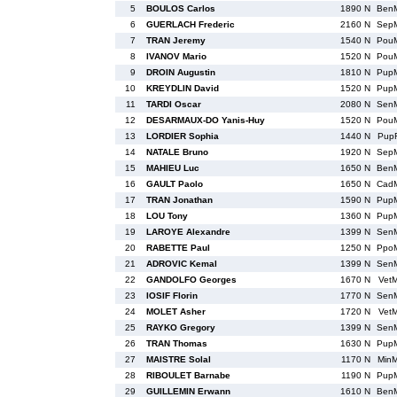
5
BOULOS Carlos
1890 N
Ben
6
GUERLACH Frederic
2160 N
Sep
7
TRAN Jeremy
1540 N
Pou
8
IVANOV Mario
1520 N
Pou
9
DROIN Augustin
1810 N
Pup
10
KREYDLIN David
1520 N
Pup
11
TARDI Oscar
2080 N
Sen
12
DESARMAUX-DO Yanis-Huy
1520 N
Pou
13
LORDIER Sophia
1440 N
Pup
14
NATALE Bruno
1920 N
Sep
15
MAHIEU Luc
1650 N
Ben
16
GAULT Paolo
1650 N
Cad
17
TRAN Jonathan
1590 N
Pup
18
LOU Tony
1360 N
Pup
19
LAROYE Alexandre
1399 N
Sen
20
RABETTE Paul
1250 N
Ppo
21
ADROVIC Kemal
1399 N
Sen
22
GANDOLFO Georges
1670 N
Vet
23
IOSIF Florin
1770 N
Sen
24
MOLET Asher
1720 N
Vet
25
RAYKO Gregory
1399 N
Sen
26
TRAN Thomas
1630 N
Pup
27
MAISTRE Solal
1170 N
Min
28
RIBOULET Barnabe
1190 N
Pup
29
GUILLEMIN Erwann
1610 N
Ben