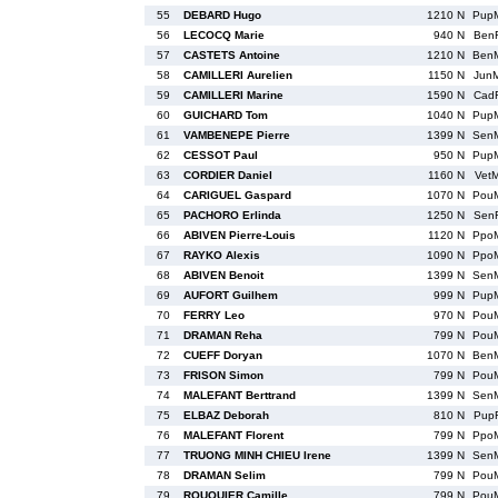
55
DEBARD Hugo
1210 N
Pup
56
LECOCQ Marie
940 N
Ben
57
CASTETS Antoine
1210 N
Ben
58
CAMILLERI Aurelien
1150 N
Jun
59
CAMILLERI Marine
1590 N
Cad
60
GUICHARD Tom
1040 N
Pup
61
VAMBENEPE Pierre
1399 N
Sen
62
CESSOT Paul
950 N
Pup
63
CORDIER Daniel
1160 N
Vet
64
CARIGUEL Gaspard
1070 N
Pou
65
PACHORO Erlinda
1250 N
Sen
66
ABIVEN Pierre-Louis
1120 N
Ppo
67
RAYKO Alexis
1090 N
Ppo
68
ABIVEN Benoit
1399 N
Sen
69
AUFORT Guilhem
999 N
Pup
70
FERRY Leo
970 N
Pou
71
DRAMAN Reha
799 N
Pou
72
CUEFF Doryan
1070 N
Ben
73
FRISON Simon
799 N
Pou
74
MALEFANT Berttrand
1399 N
Sen
75
ELBAZ Deborah
810 N
Pup
76
MALEFANT Florent
799 N
Ppo
77
TRUONG MINH CHIEU Irene
1399 N
Sen
78
DRAMAN Selim
799 N
Pou
79
ROUQUIER Camille
799 N
Pou