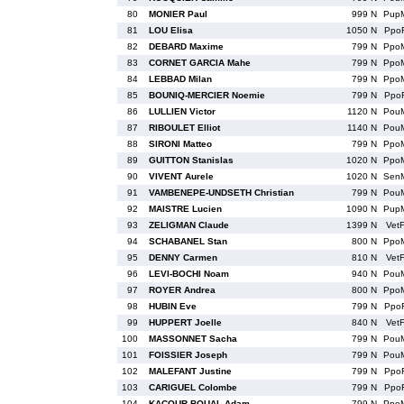
80
MONIER Paul
999 N
Pup
81
LOU Elisa
1050 N
Ppo
82
DEBARD Maxime
799 N
Ppo
83
CORNET GARCIA Mahe
799 N
Ppo
84
LEBBAD Milan
799 N
Ppo
85
BOUNIQ-MERCIER Noemie
799 N
Ppo
86
LULLIEN Victor
1120 N
Pou
87
RIBOULET Elliot
1140 N
Pou
88
SIRONI Matteo
799 N
Ppo
89
GUITTON Stanislas
1020 N
Ppo
90
VIVENT Aurele
1020 N
Sen
91
VAMBENEPE-UNDSETH Christian
799 N
Pou
92
MAISTRE Lucien
1090 N
Pup
93
ZELIGMAN Claude
1399 N
Vet
94
SCHABANEL Stan
800 N
Ppo
95
DENNY Carmen
810 N
Vet
96
LEVI-BOCHI Noam
940 N
Pou
97
ROYER Andrea
800 N
Ppo
98
HUBIN Eve
799 N
Ppo
99
HUPPERT Joelle
840 N
Vet
100
MASSONNET Sacha
799 N
Pou
101
FOISSIER Joseph
799 N
Pou
102
MALEFANT Justine
799 N
Ppo
103
CARIGUEL Colombe
799 N
Ppo
104
KACOUR BOUAL Adam
799 N
Ppo