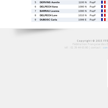
5
DERVINS Aurelie
1100 N
PupF
6
DELPECH Ilana
1080 N
PupF
7
BARRAU Leanna
1090 N
PupF
8
DELPECH Lore
1010 N
PupF
9
DUBOSC Carla
1099 E
PupF
Copyright © 2015 FFE
Fédération Française des 
tél :
01 39 44 65 80
| contact :
con