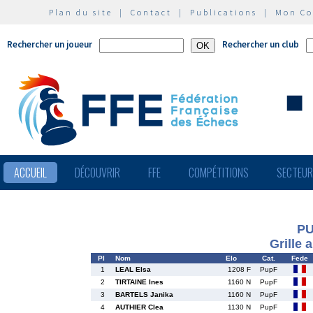
Plan du site
|
Contact
|
Publications
|
Mon C
Rechercher un joueur
Rechercher un club
ACCUEIL
DÉCOUVRIR
FFE
COMPÉTITIONS
SECTEU
PU
Grille 
Pl
Nom
Elo
Cat.
Fede
1
LEAL Elsa
1208 F
PupF
2
TIRTAINE Ines
1160 N
PupF
3
BARTELS Janika
1160 N
PupF
4
AUTHIER Clea
1130 N
PupF