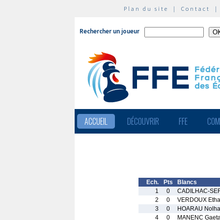
Plan du site
|
Contact
Rechercher un joueur
ACCUEIL
DÉCOUVRIR
FFE
COM
Ech.
Pts
Blancs
1
0
CADILHAC-SEFF
2
0
VERDOUX Eth
3
0
HOARAU Nolh
4
0
MANENC Gaet