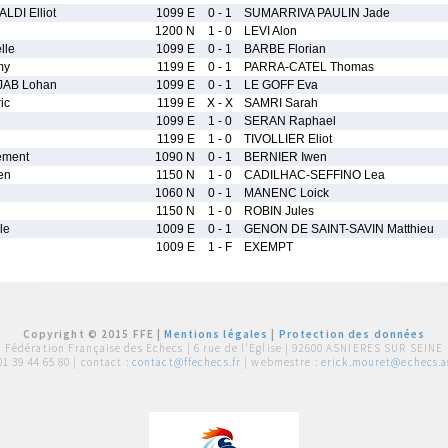
DI Elliot
1099 E
0 - 1
SUMARRIVA PAULIN Jade
1200 N
1 - 0
LEVI Alon
lle
1099 E
0 - 1
BARBE Florian
my
1199 E
0 - 1
PARRA-CATEL Thomas
AB Lohan
1099 E
0 - 1
LE GOFF Eva
ic
1199 E
X - X
SAMRI Sarah
1099 E
1 - 0
SERAN Raphael
1199 E
1 - 0
TIVOLLIER Eliot
ment
1090 N
0 - 1
BERNIER Iwen
en
1150 N
1 - 0
CADILHAC-SEFFINO Lea
1060 N
0 - 1
MANENC Loick
1150 N
1 - 0
ROBIN Jules
le
1009 E
0 - 1
GENON DE SAINT-SAVIN Matthieu
1009 E
1 - F
EXEMPT
Copyright © 2015 FFE |
Mentions légales
|
Protection des données
Fédération Française des Echecs |
6 rue de l'Eglise | 92600 ASNIERES SUR SEINE
01 39 44 65 80
| contact :
contact@ffechecs.fr
| webmestre :
erick.mouret@echecs.as