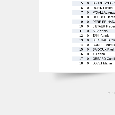
5
0
JOURET-CECCAL
6
0
ROBIN Lucien
7
0
M'DALLAL Anae
8
0
DOUDOU Jere
9
0
PERRIER-HADJ
10
0
LIETAER Freder
11
0
SFIA Yanis
12
0
TAKI Yannis
13
0
BERTHAUD Cle
14
0
BOUREL Aureli
15
0
SAIDOUX Paul
16
0
XU Yann
17
0
GREARD Camil
18
0
JOVET Martin
tél :