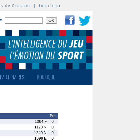
rs de Groupes
|
Imprimer
te
PARTENAIRES
BOUTIQUE
Pts
1364 F
0
1120 N
0
1240 N
0
1099 E
0