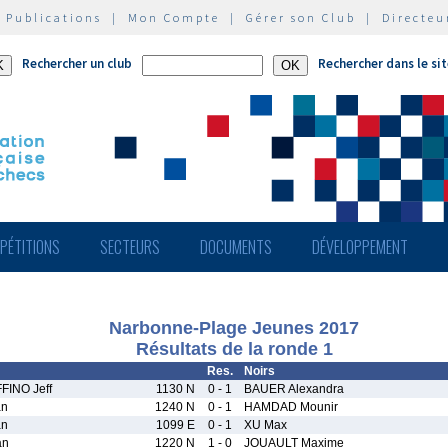
|
Publications
|
Mon Compte
|
Gérer son Club
|
Directeu
Rechercher un club
Rechercher dans le si
PÉTITIONS
SECTEURS
DOCUMENTS
DÉVELOPPEMENT
Narbonne-Plage Jeunes 2017
Résultats de la ronde 1
Res.
Noirs
INO Jeff
1130 N
0 - 1
BAUER Alexandra
an
1240 N
0 - 1
HAMDAD Mounir
an
1099 E
0 - 1
XU Max
an
1220 N
1 - 0
JOUAULT Maxime