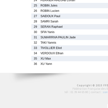
24
PERRIER-HADJAB Lohan
25
ROBIN Jules
26
ROBIN Lucien
27
SAIDOUX Paul
28
SAMRI Sarah
29
SERAN Raphael
30
SFIA Yanis
31
SUMARRIVA PAULIN Jade
32
TAKI Yannis
33
TIVOLLIER Eliot
34
VERDOUX Ethan
35
XU Max
36
XU Yann
Copyright © 2015 FFE
Fédération Française des 
tél :
01 39 44 65 80
| contact :
con