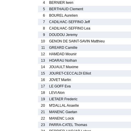
4
BERNIER Iwen
5
BERTHAUD Clement
6
BOUREL Aurelien
7
CADILHAC-SEFFINO Jeff
8
CADILHAC-SEFFINO Lea
9
DOUDOU Jeremy
10
GENON DE SAINT-SAVIN Matthieu
11
GREARD Camille
12
HAMDAD Mounir
13
HOARAU Nolhan
14
JOUAULT Maxime
15
JOURET-CECCALDI Elliot
16
JOVET Martin
17
LE GOFF Eva
18
LEVI Alon
19
LIETAER Frederic
20
M'DALLAL Anaelle
21
MANENC Gaetan
22
MANENC Loick
23
PARRA-CATEL Thomas