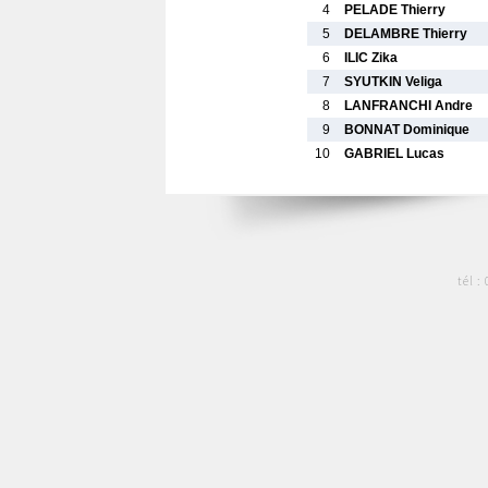
4
PELADE Thierry
5
DELAMBRE Thierry
6
ILIC Zika
7
SYUTKIN Veliga
8
LANFRANCHI Andre
9
BONNAT Dominique
10
GABRIEL Lucas
tél :