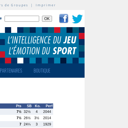
rs de Groupes
|
Imprimer
te
PARTENAIRES
BOUTIQUE
Pts
SB
Ko.
Perf
7½
32½
4
2044
7½
26½
3½
2014
7
24¼
3
1929