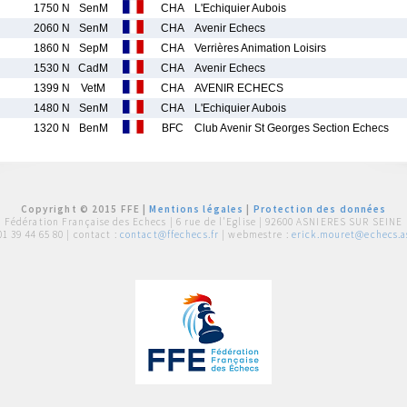
1750 N
SenM
CHA
L'Echiquier Aubois
2060 N
SenM
CHA
Avenir Echecs
1860 N
SepM
CHA
Verrières Animation Loisirs
1530 N
CadM
CHA
Avenir Echecs
1399 N
VetM
CHA
AVENIR ECHECS
1480 N
SenM
CHA
L'Echiquier Aubois
1320 N
BenM
BFC
Club Avenir St Georges Section Echecs
Copyright © 2015 FFE |
Mentions légales
|
Protection des données
Fédération Française des Echecs |
6 rue de l'Eglise | 92600 ASNIERES SUR SEINE
01 39 44 65 80
| contact :
contact@ffechecs.fr
| webmestre :
erick.mouret@echecs.as