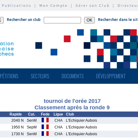
|
Publications
|
Mon Compte
|
Gérer son Club
|
Directeu
Rechercher un club
Rechercher dans le si
PÉTITIONS
SECTEURS
DOCUMENTS
DÉVELOPPEMENT
tournoi de l'orée 2017
Classement après la ronde 9
Rapide
Cat.
Fede
Ligue
Club
2040 N
SenM
CHA
L'Echiquier Aubois
1950 N
SepM
CHA
L'Echiquier Aubois
1730 N
SenM
CHA
L'Echiquier Aubois