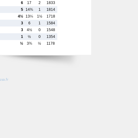
6
17
2
1833
5
14¾
1
1814
4½
13¼
1½
1718
3
6
1
1584
3
4½
0
1548
1
½
0
1354
½
3¾
½
1178
so.fr