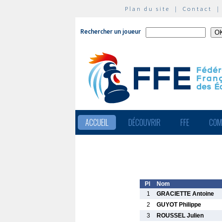
Plan du site
|
Contact
Rechercher un joueur
ACCUEIL
DÉCOUVRIR
FFE
COM
Pl
Nom
1
GRACIETTE Antoine
2
GUYOT Philippe
3
ROUSSEL Julien