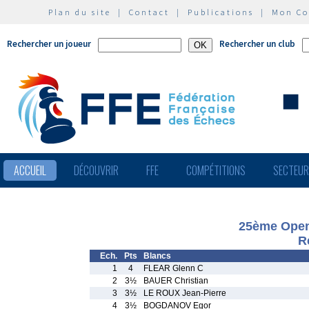
Plan du site
|
Contact
|
Publications
|
Mon C
Rechercher un joueur
Rechercher un club
ACCUEIL
DÉCOUVRIR
FFE
COMPÉTITIONS
SECTEU
25ème Open 
R
Ech.
Pts
Blancs
1
4
FLEAR Glenn C
2
3½
BAUER Christian
3
3½
LE ROUX Jean-Pierre
4
3½
BOGDANOV Egor