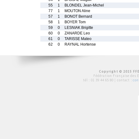
55
1
BLONDEL Jean-Michel
77
1
MOUTON Aline
57
1
BONOT Bernard
58
1
BOYER Tom
59
0
LESNIAK Brigitte
60
0
ZANARDE Leo
61
0
TARISSE Mateo
62
0
RAYNAL Hortense
Copyright © 2015 FFE
Fédération Française des 
tél :
01 39 44 65 80
| contact :
con