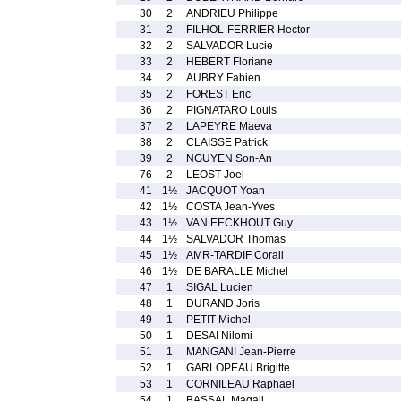
30
2
ANDRIEU Philippe
31
2
FILHOL-FERRIER Hector
32
2
SALVADOR Lucie
33
2
HEBERT Floriane
34
2
AUBRY Fabien
35
2
FOREST Eric
36
2
PIGNATARO Louis
37
2
LAPEYRE Maeva
38
2
CLAISSE Patrick
39
2
NGUYEN Son-An
76
2
LEOST Joel
41
1½
JACQUOT Yoan
42
1½
COSTA Jean-Yves
43
1½
VAN EECKHOUT Guy
44
1½
SALVADOR Thomas
45
1½
AMR-TARDIF Corail
46
1½
DE BARALLE Michel
47
1
SIGAL Lucien
48
1
DURAND Joris
49
1
PETIT Michel
50
1
DESAI Nilomi
51
1
MANGANI Jean-Pierre
52
1
GARLOPEAU Brigitte
53
1
CORNILEAU Raphael
54
1
BASSAL Magali