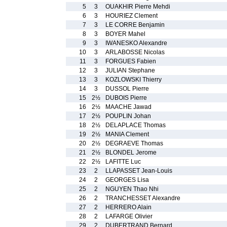
5
3
OUAKHIR Pierre Mehdi
6
3
HOURIEZ Clement
7
3
LE CORRE Benjamin
8
3
BOYER Mahel
9
3
IWANESKO Alexandre
10
3
ARLABOSSE Nicolas
11
3
FORGUES Fabien
12
3
JULIAN Stephane
13
3
KOZLOWSKI Thierry
14
3
DUSSOL Pierre
15
2½
DUBOIS Pierre
16
2½
MAACHE Jawad
17
2½
POUPLIN Johan
18
2½
DELAPLACE Thomas
19
2½
MANIA Clement
20
2½
DEGRAEVE Thomas
21
2½
BLONDEL Jerome
22
2½
LAFITTE Luc
23
2
LLAPASSET Jean-Louis
24
2
GEORGES Lisa
25
2
NGUYEN Thao Nhi
26
2
TRANCHESSET Alexandre
27
2
HERRERO Alain
28
2
LAFARGE Olivier
29
2
DUBERTRAND Bernard