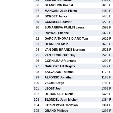
86
BLANCHON Pascal
1618 F
87
MANGANI Jean-Pierre
1460 F
88
BORDET Jacky
1475 F
89
COMBELLE Xavier
1270 F
90
SUMARRIVA PAULIN Laura
1592 F
91
RAYNAL Etienne
1372 F
92
GARCIA THOMAS D'ARC Tom
1612 F
93
HERRERO Alain
1673 F
94
VAN DEN BRANDE Norman
1521 F
95
VAN EECKHOUT Guy
1520 F
96
CORNILEAU Francois
1299 F
97
GARLOPEAU Brigitte
1447 F
98
SALVADOR Thomas
1173 F
99
ALFONSO Jonathan
1183 F
100
VIGUIE Serge
1700 F
101
LEOST Joel
1362 F
102
DE BARALLE Michel
1425 F
103
BLONDEL Jean-Michel
1384 F
104
LIBISZEWSKI Christian
1361 F
105
GRAND Philippe
1295 F