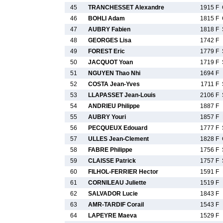
45
TRANCHESSET Alexandre
1915 F
46
BOHLI Adam
1815 F
47
AUBRY Fabien
1818 F
48
GEORGES Lisa
1742 F
49
FOREST Eric
1779 F
50
JACQUOT Yoan
1719 F
51
NGUYEN Thao Nhi
1694 F
52
COSTA Jean-Yves
1711 F
53
LLAPASSET Jean-Louis
2106 F
54
ANDRIEU Philippe
1887 F
55
AUBRY Youri
1857 F
56
PECQUEUX Edouard
1777 F
57
ULLES Jean-Clement
1828 F
58
FABRE Philippe
1756 F
59
CLAISSE Patrick
1757 F
60
FILHOL-FERRIER Hector
1591 F
61
CORNILEAU Juliette
1519 F
62
SALVADOR Lucie
1843 F
63
AMR-TARDIF Corail
1543 F
64
LAPEYRE Maeva
1529 F