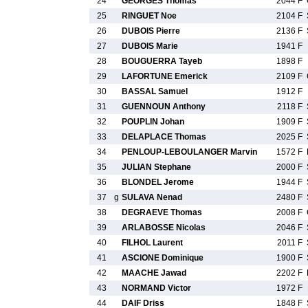
24
GEORGES Thomas
2044 F
25
RINGUET Noe
2104 F
26
DUBOIS Pierre
2136 F
27
DUBOIS Marie
1941 F
28
BOUGUERRA Tayeb
1898 F
29
LAFORTUNE Emerick
2109 F
30
BASSAL Samuel
1912 F
31
GUENNOUN Anthony
2118 F
32
POUPLIN Johan
1909 F
33
DELAPLACE Thomas
2025 F
34
PENLOUP-LEBOULANGER Marvin
1572 F
35
JULIAN Stephane
2000 F
36
BLONDEL Jerome
1944 F
37
g
SULAVA Nenad
2480 F
38
DEGRAEVE Thomas
2008 F
39
ARLABOSSE Nicolas
2046 F
40
FILHOL Laurent
2011 F
41
ASCIONE Dominique
1900 F
42
MAACHE Jawad
2202 F
43
NORMAND Victor
1972 F
44
DAIF Driss
1848 F