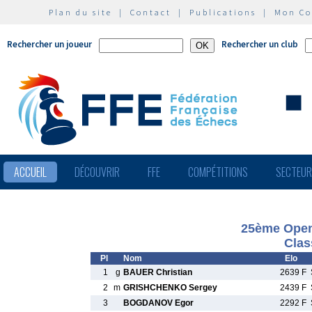
Plan du site
|
Contact
|
Publications
|
Mon C
Rechercher un joueur
Rechercher un club
ACCUEIL
DÉCOUVRIR
FFE
COMPÉTITIONS
SECTEU
25ème Open 
Clas
Pl
Nom
Elo
1
g
BAUER Christian
2639 F
2
m
GRISHCHENKO Sergey
2439 F
3
BOGDANOV Egor
2292 F