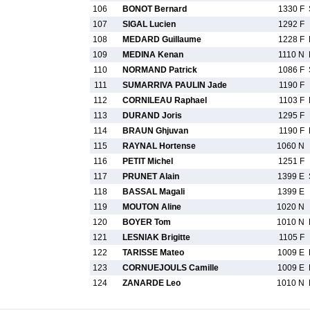
106
BONOT Bernard
1330 F
107
SIGAL Lucien
1292 F
108
MEDARD Guillaume
1228 F
109
MEDINA Kenan
1110 N
110
NORMAND Patrick
1086 F
111
SUMARRIVA PAULIN Jade
1190 F
112
CORNILEAU Raphael
1103 F
113
DURAND Joris
1295 F
114
BRAUN Ghjuvan
1190 F
115
RAYNAL Hortense
1060 N
116
PETIT Michel
1251 F
117
PRUNET Alain
1399 E
118
BASSAL Magali
1399 E
119
MOUTON Aline
1020 N
120
BOYER Tom
1010 N
121
LESNIAK Brigitte
1105 F
122
TARISSE Mateo
1009 E
123
CORNUEJOULS Camille
1009 E
124
ZANARDE Leo
1010 N