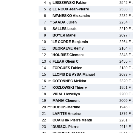
4
g
LIBISZEWSKI Fabien
2542 F
5
g
LE ROUX Jean-Pierre
2538 F
6
IWANESKO Alexandre
2232 F
7
f
SAADA Julien
2234 F
8
SALLES Louis
2210 F
9
BOYER Mahel
2097 F
10
f
LE CORRE Benjamin
2264 F
11
DEGRAEVE Remy
2164 F
12
f
HOURIEZ Clement
2348 F
13
g
FLEAR Glenn C
2455 F
14
FORGUES Fabien
2189 F
15
LLOPIS DE AYSA Manuel
2083 F
16
m
COTONNEC Melkior
2320 F
17
KOZLOWSKI Thierry
1951 F
18
VIDAL Llewellyn
2200 F
19
MANIA Clement
2009 F
20
mf
DUBOIS Martine
1946 F
21
LAFITTE Antoine
1876 F
22
OUAKHIR Pierre Mehdi
2281 F
23
f
DUSSOL Pierre
2114 F