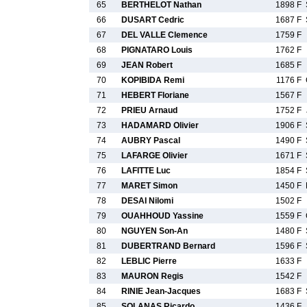
65
BERTHELOT Nathan
1898 F
66
DUSART Cedric
1687 F
67
DEL VALLE Clemence
1759 F
68
PIGNATARO Louis
1762 F
69
JEAN Robert
1685 F
70
KOPIBIDA Remi
1176 F
71
HEBERT Floriane
1567 F
72
PRIEU Arnaud
1752 F
73
HADAMARD Olivier
1906 F
74
AUBRY Pascal
1490 F
75
LAFARGE Olivier
1671 F
76
LAFITTE Luc
1854 F
77
MARET Simon
1450 F
78
DESAI Nilomi
1502 F
79
OUAHHOUD Yassine
1559 F
80
NGUYEN Son-An
1480 F
81
DUBERTRAND Bernard
1596 F
82
LEBLIC Pierre
1633 F
83
MAURON Regis
1542 F
84
RINIE Jean-Jacques
1683 F
85
SOLANAS Ricardo
1436 F