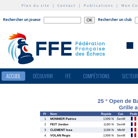
Plan du site
|
Contact
|
Publications
|
Mon C
Rechercher un joueur
Rechercher un club
ACCUEIL
DÉCOUVRIR
FFE
COMPÉTITIONS
SECTEU
25 ° Open de 
Grille 
Pl
Nom
Rapide
Cat.
Fede
1
MONNIER Patrice
1399 N
SenM
2
FEIT Jordan
1180 N
SenM
3
CLEMENT Issa
1199 N
MinM
4
VOLAN Regis
1399 N
SenM