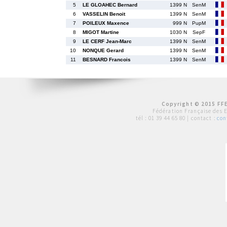
5
LE GLOAHEC Bernard
1399 N
SenM
6
VASSELIN Benoit
1399 N
SenM
7
POILEUX Maxence
999 N
PupM
8
MIGOT Martine
1030 N
SepF
9
LE CERF Jean-Marc
1399 N
SenM
10
NONQUE Gerard
1399 N
SenM
11
BESNARD Francois
1399 N
SenM
Copyright © 2015 FFE
Fédération Française des 
tél :
01 39 44 65 80
| contact :
con