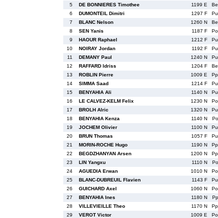
5
DE BONNIERES Timothee
1199 E
B
6
DUMONTEIL Dimitri
1297 F
P
7
BLANC Nelson
1260 N
B
8
SEN Yanis
1187 F
P
9
HAOUR Raphael
1212 F
P
10
NOIRAY Jordan
1192 F
P
11
DEMANY Paul
1240 N
P
12
RAFFARD Idriss
1204 F
B
13
ROBLIN Pierre
1009 E
P
14
SIMMA Saad
1214 F
P
15
BENYAHIA Ali
1140 N
P
16
LE CALVEZ-KELM Felix
1230 N
P
17
BROLH Alric
1320 N
P
18
BENYAHIA Kenza
1140 N
P
19
JOCHEM Olivier
1100 N
P
20
BRUN Thomas
1057 F
P
21
MORIN-ROCHE Hugo
1190 N
P
22
BEGDZHANYAN Arsen
1200 N
P
23
LIN Yangxu
1110 N
P
24
AGUEDIA Erwan
1010 N
P
25
BLANC-DUBREUIL Flavien
1143 F
P
26
GUICHARD Axel
1060 N
P
27
BENYAHIA Ines
1180 N
P
28
VILLEVIEILLE Theo
1170 N
P
29
VEROT Victor
1009 E
P