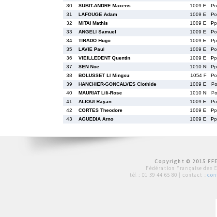
30
SUBIT-ANDRE Maxens
1009 E
P
31
LAFOUGE Adam
1009 E
P
32
MITAI Mathis
1009 E
P
33
ANGELI Samuel
1009 E
P
34
TIRADO Hugo
1009 E
P
35
LAVIE Paul
1009 E
P
36
VIEILLEDENT Quentin
1009 E
P
37
SEN Noe
1010 N
P
38
BOLUSSET LI Mingxu
1054 F
P
39
HANCHIER-GONCALVES Clothide
1009 E
P
40
MAURIAT Lili-Rose
1010 N
P
41
ALIOUI Rayan
1009 E
P
42
CORTES Theodore
1009 E
P
43
AGUEDIA Arno
1009 E
P
Copyright © 2015 FFE
Fédération Française des 
tél :
01 39 44 65 80
| contact :
con