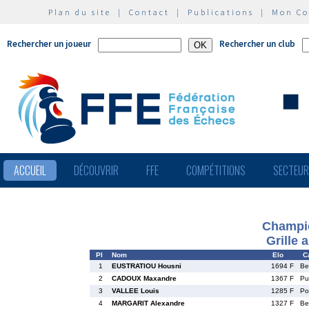
Plan du site
|
Contact
|
Publications
|
Mon C
Rechercher un joueur
Rechercher un club
ACCUEIL
DÉCOUVRIR
FFE
COMPÉTITIONS
SECTEU
Champio
Grille 
Pl
Nom
Elo
C
1
EUSTRATIOU Housni
1694 F
B
2
CADOUX Maxandre
1367 F
P
3
VALLEE Louis
1285 F
P
4
MARGARIT Alexandre
1327 F
B