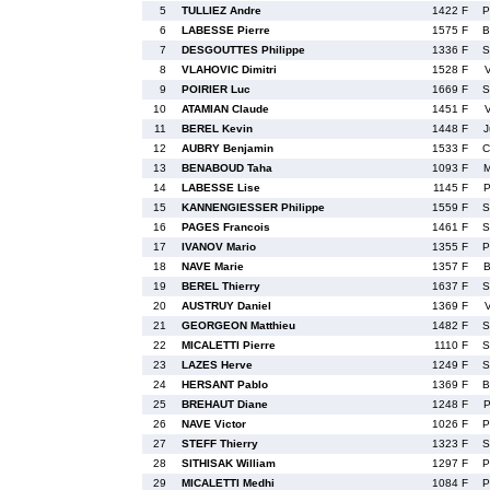
5
TULLIEZ Andre
1422 F
P
6
LABESSE Pierre
1575 F
B
7
DESGOUTTES Philippe
1336 F
S
8
VLAHOVIC Dimitri
1528 F
9
POIRIER Luc
1669 F
S
10
ATAMIAN Claude
1451 F
11
BEREL Kevin
1448 F
J
12
AUBRY Benjamin
1533 F
C
13
BENABOUD Taha
1093 F
M
14
LABESSE Lise
1145 F
P
15
KANNENGIESSER Philippe
1559 F
S
16
PAGES Francois
1461 F
S
17
IVANOV Mario
1355 F
P
18
NAVE Marie
1357 F
B
19
BEREL Thierry
1637 F
S
20
AUSTRUY Daniel
1369 F
21
GEORGEON Matthieu
1482 F
S
22
MICALETTI Pierre
1110 F
S
23
LAZES Herve
1249 F
S
24
HERSANT Pablo
1369 F
B
25
BREHAUT Diane
1248 F
P
26
NAVE Victor
1026 F
P
27
STEFF Thierry
1323 F
S
28
SITHISAK William
1297 F
P
29
MICALETTI Medhi
1084 F
P