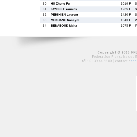
30
HU Zhong Fu
1019 F
S
31
FAYOLET Yannick
1265 F
S
32
PEIGNIEN Laurent
1420 F
S
33
MEKHANE Nassym
1043 F
P
34
BENABOUD Maha
1075 F
P
Copyright © 2015 FFE
Fédération Française des 
tél :
01 39 44 65 80
| contact :
con