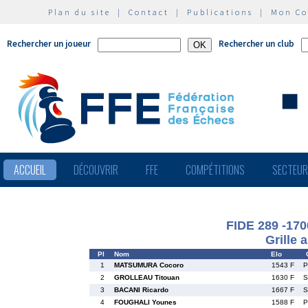
Plan du site
|
Contact
|
Publications
|
Mon C
Rechercher un joueur
Rechercher un club
ACCUEIL
DÉCOUVRIR
FFE
COMPÉTITIONS
SECTEU
FIDE 289 -170
Grille 
Pl
Nom
Elo
1
MATSUMURA Cocoro
1543 F
P
2
GROLLEAU Titouan
1630 F
S
3
BACANI Ricardo
1667 F
S
4
FOUGHALI Younes
1588 F
P