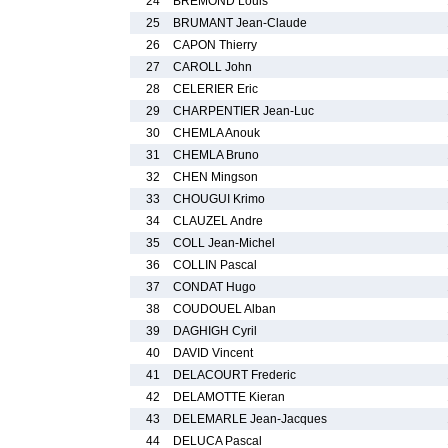
24
BREMOND Louis
25
BRUMANT Jean-Claude
26
CAPON Thierry
27
CAROLL John
28
CELERIER Eric
29
CHARPENTIER Jean-Luc
30
CHEMLA Anouk
31
CHEMLA Bruno
32
CHEN Mingson
33
CHOUGUI Krimo
34
CLAUZEL Andre
35
COLL Jean-Michel
36
COLLIN Pascal
37
CONDAT Hugo
38
COUDOUEL Alban
39
DAGHIGH Cyril
40
DAVID Vincent
41
DELACOURT Frederic
42
DELAMOTTE Kieran
43
DELEMARLE Jean-Jacques
44
DELUCA Pascal