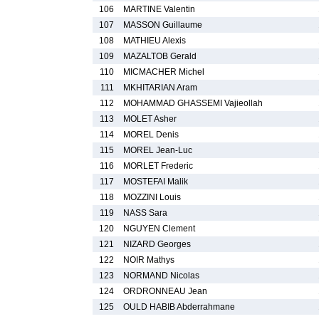
106
MARTINE Valentin
107
MASSON Guillaume
108
MATHIEU Alexis
109
MAZALTOB Gerald
110
MICMACHER Michel
111
MKHITARIAN Aram
112
MOHAMMAD GHASSEMI Vajieollah
113
MOLET Asher
114
MOREL Denis
115
MOREL Jean-Luc
116
MORLET Frederic
117
MOSTEFAI Malik
118
MOZZINI Louis
119
NASS Sara
120
NGUYEN Clement
121
NIZARD Georges
122
NOIR Mathys
123
NORMAND Nicolas
124
ORDRONNEAU Jean
125
OULD HABIB Abderrahmane