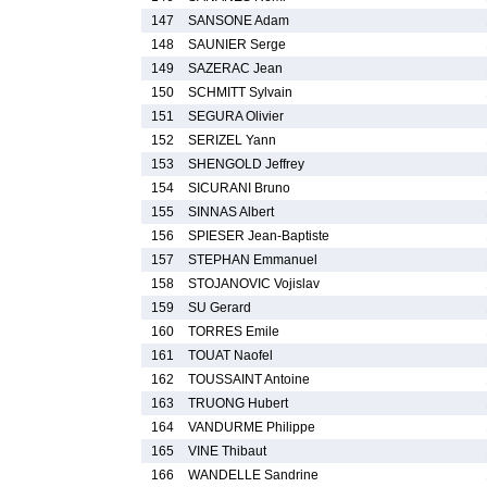
147
SANSONE Adam
148
SAUNIER Serge
149
SAZERAC Jean
150
SCHMITT Sylvain
151
SEGURA Olivier
152
SERIZEL Yann
153
SHENGOLD Jeffrey
154
SICURANI Bruno
155
SINNAS Albert
156
SPIESER Jean-Baptiste
157
STEPHAN Emmanuel
158
STOJANOVIC Vojislav
159
SU Gerard
160
TORRES Emile
161
TOUAT Naofel
162
TOUSSAINT Antoine
163
TRUONG Hubert
164
VANDURME Philippe
165
VINE Thibaut
166
WANDELLE Sandrine