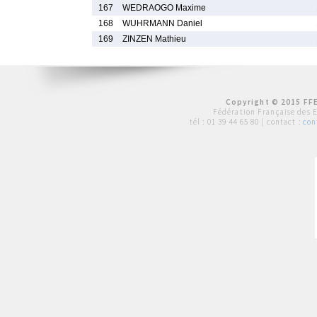
167
WEDRAOGO Maxime
168
WUHRMANN Daniel
169
ZINZEN Mathieu
Copyright © 2015 FFE
Fédération Française des 
tél :
01 39 44 65 80
| contact :
con