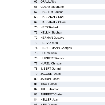
65
GRALL Alba
66
GUERY Stephane
67
HACHEM Bachar
68
HASSANALY Ikbal
69
HASSANALY Olivier
70
HEITZ Robert
71
HELLIN Stephan
72
HERMAN Gustave
73
HERVO Yann
74
HIRSCHMANN Georges
75
HUE William
76
HUMBERT Patrick
77
HUREL Christian
78
IMBERT Gerard
79
JACQUET Alain
80
JARDIN Pascal
81
JDAY Hamdi
82
JULES Nathan
83
JURBERT Chriss
84
KELLER Jean
85
KIPS Dawood