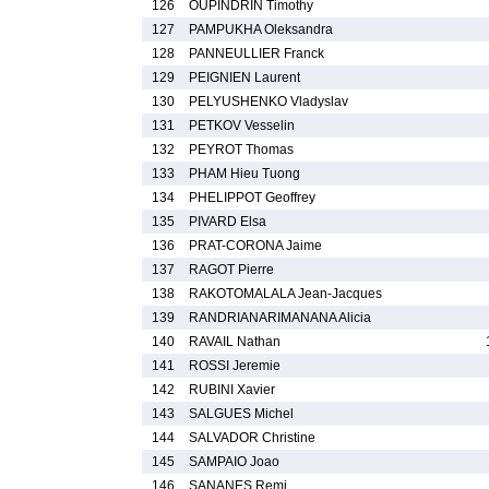
126
OUPINDRIN Timothy
127
PAMPUKHA Oleksandra
128
PANNEULLIER Franck
129
PEIGNIEN Laurent
130
PELYUSHENKO Vladyslav
131
PETKOV Vesselin
132
PEYROT Thomas
133
PHAM Hieu Tuong
134
PHELIPPOT Geoffrey
135
PIVARD Elsa
136
PRAT-CORONA Jaime
137
RAGOT Pierre
138
RAKOTOMALALA Jean-Jacques
139
RANDRIANARIMANANA Alicia
140
RAVAIL Nathan
141
ROSSI Jeremie
142
RUBINI Xavier
143
SALGUES Michel
144
SALVADOR Christine
145
SAMPAIO Joao
146
SANANES Remi