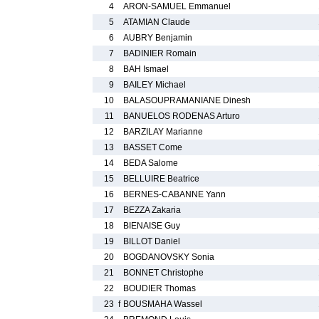
4
ARON-SAMUEL Emmanuel
5
ATAMIAN Claude
6
AUBRY Benjamin
7
BADINIER Romain
8
BAH Ismael
9
BAILEY Michael
10
BALASOUPRAMANIANE Dinesh
11
BANUELOS RODENAS Arturo
12
BARZILAY Marianne
13
BASSET Come
14
BEDA Salome
15
BELLUIRE Beatrice
16
BERNES-CABANNE Yann
17
BEZZA Zakaria
18
BIENAISE Guy
19
BILLOT Daniel
20
BOGDANOVSKY Sonia
21
BONNET Christophe
22
BOUDIER Thomas
23
f
BOUSMAHA Wassel