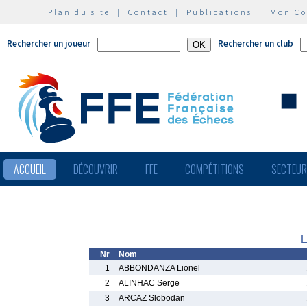
Plan du site
|
Contact
|
Publications
|
Mon C
Rechercher un joueur
Rechercher un club
ACCUEIL
DÉCOUVRIR
FFE
COMPÉTITIONS
SECTEU
L
Nr
Nom
1
ABBONDANZA Lionel
2
ALINHAC Serge
3
ARCAZ Slobodan