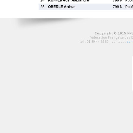
24
RUFFENACH Alexandre
799 N
Ppo
25
OBERLE Arthur
799 N
Ppo
Copyright © 2015 FFE
Fédération Française des 
tél :
01 39 44 65 80
| contact :
con