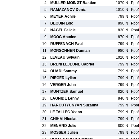
4
MULLER-MOINGT Bastien
1070 N
Ppo
5
RAMAZANOV Deniz
1010 N
Ppo
6
MEYER Achile
799 N
Ppo
7
BEGUIN Loic
890 N
Ppo
8
NAGEL Felicie
830 N
Ppo
9
MOOG Antoine
870 N
Ppo
10
RUFFENACH Paul
799 N
Ppo
11
MORSCHNER Damian
980 N
Ppo
12
LEVEAU Sylvain
1020 N
Ppo
13
BRENI LEJEUNE Gabriel
799 N
Ppo
14
OUADI Sammy
799 N
Ppo
15
RIEGER Lylian
799 N
Ppo
16
VERGER John
799 N
Ppo
17
MUNTZER Samuel
820 N
Ppo
18
LAGNIDE Lenny
840 N
Ppo
19
HAROUTYUNYAN Suzanna
799 N
Ppo
20
LE TALLEC Yoann
799 N
Ppo
21
CHIHAI Nicolae
799 N
Ppo
22
MENARD Julie
800 N
Ppo
23
MOSSER Julien
799 N
Ppo