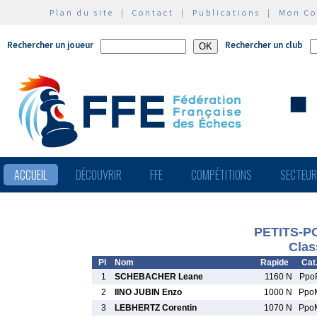
Plan du site
|
Contact
|
Publications
|
Mon C
Rechercher un joueur
Rechercher un club
ACCUEIL
DÉCOUVRIR
FFE
COMPÉTITIONS
SECTEU
PETITS-P
Clas
Pl
Nom
Rapide
Cat
1
SCHEBACHER Leane
1160 N
Ppo
2
IINO JUBIN Enzo
1000 N
Ppo
3
LEBHERTZ Corentin
1070 N
Ppo