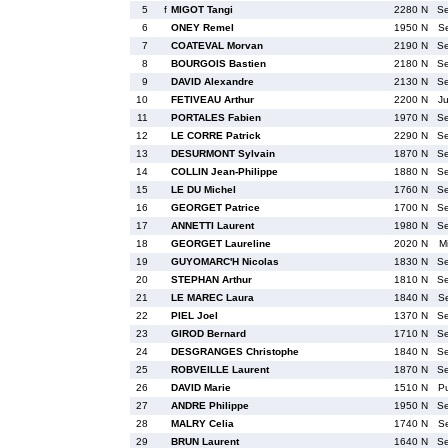
5
f
MIGOT Tangi
2280 N
S
6
ONEY Remel
1950 N
S
7
COATEVAL Morvan
2190 N
S
8
BOURGOIS Bastien
2180 N
S
9
DAVID Alexandre
2130 N
S
10
FETIVEAU Arthur
2200 N
J
11
PORTALES Fabien
1970 N
S
12
LE CORRE Patrick
2290 N
S
13
DESURMONT Sylvain
1870 N
S
14
COLLIN Jean-Philippe
1880 N
S
15
LE DU Michel
1760 N
S
16
GEORGET Patrice
1700 N
S
17
ANNETTI Laurent
1980 N
S
18
GEORGET Laureline
2020 N
M
19
GUYOMARC'H Nicolas
1830 N
S
20
STEPHAN Arthur
1810 N
S
21
LE MAREC Laura
1840 N
S
22
PIEL Joel
1370 N
S
23
GIROD Bernard
1710 N
S
24
DESGRANGES Christophe
1840 N
S
25
ROBVEILLE Laurent
1870 N
S
26
DAVID Marie
1510 N
P
27
ANDRE Philippe
1950 N
S
28
MALRY Celia
1740 N
S
29
BRUN Laurent
1640 N
S