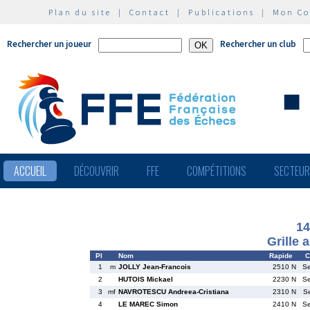
Plan du site
|
Contact
|
Publications
|
Mon C
Rechercher un joueur
Rechercher un club
ACCUEIL
DÉCOUVRIR
FFE
COMPÉTITIONS
SECTEU
1
Grille 
Pl
Nom
Rapide
C
1
m
JOLLY Jean-Francois
2510 N
S
2
HUTOIS Mickael
2230 N
S
3
mf
NAVROTESCU Andreea-Cristiana
2310 N
S
4
LE MAREC Simon
2410 N
S