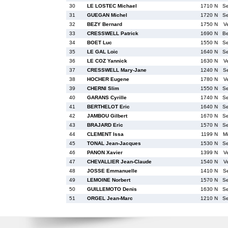
30
LE LOSTEC Michael
1710 N
S
31
GUEGAN Michel
1720 N
S
32
BEZY Bernard
1750 N
V
33
CRESSWELL Patrick
1690 N
B
34
BOET Luc
1550 N
S
35
LE GAL Loic
1640 N
S
36
LE COZ Yannick
1630 N
V
37
CRESSWELL Mary-Jane
1240 N
S
38
HOCHER Eugene
1780 N
V
39
CHERNI Slim
1550 N
S
40
GARANS Cyrille
1740 N
S
41
BERTHELOT Eric
1640 N
S
42
JAMBOU Gilbert
1670 N
S
43
BRAJARD Eric
1570 N
S
44
CLEMENT Issa
1199 N
M
45
TONAL Jean-Jacques
1530 N
S
46
PANON Xavier
1399 N
V
47
CHEVALLIER Jean-Claude
1540 N
V
48
JOSSE Emmanuelle
1410 N
S
49
LEMOINE Norbert
1570 N
S
50
GUILLEMOTO Denis
1630 N
S
51
ORGEL Jean-Marc
1210 N
S