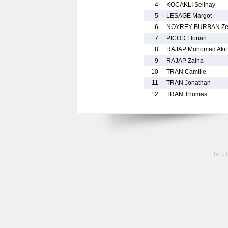
4
KOCAKLI Selinay
5
LESAGE Margot
6
NOYREY-BURBAN Ze
7
PICOD Florian
8
RAJAP Mohomad Akif
9
RAJAP Zaina
10
TRAN Camille
11
TRAN Jonathan
12
TRAN Thomas
tél :