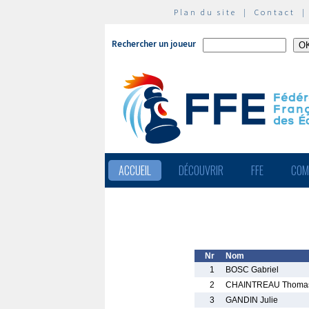
Plan du site
|
Contact
Rechercher un joueur
ACCUEIL
DÉCOUVRIR
FFE
COM
Nr
Nom
1
BOSC Gabriel
2
CHAINTREAU Thoma
3
GANDIN Julie