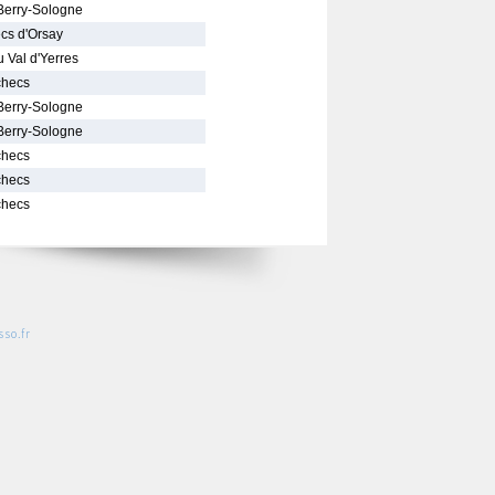
Berry-Sologne
cs d'Orsay
u Val d'Yerres
checs
Berry-Sologne
Berry-Sologne
checs
checs
checs
so.fr