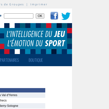
rs de Groupes
|
Imprimer
te
PARTENAIRES
BOUTIQUE
u Val d'Yerres
checs
Berry-Sologne