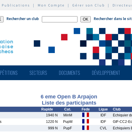
|
Publications
|
Mon Compte
|
Gérer son Club
|
Directeu
Rechercher un club
Rechercher dans le si
PÉTITIONS
SECTEURS
DOCUMENTS
DÉVELOPPEMENT
6 eme Open B Arpajon
Liste des participants
Rapide
Cat.
Fede
Ligue
Club
1940 N
MinM
IDF
Echiquier d
s
1220 N
PupM
IDF
GIF-CC2-E
999 N
PupF
CVL
Echiquiers 