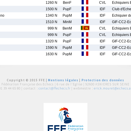
1260 N
BenF
CVL
Echiquiers 
1500 N
PupF
IDF
Club d'Eche
no
1340 N
PupM
IDF
Echiquier d
1510 N
MinM
IDF
GIF-CC2-E
999 N
BenM
CVL
Echiquiers 
999 N
PupF
CVL
Echiquiers 
1320 N
PupF
IDF
GIF-CC2-E
1590 N
PupM
IDF
GIF-CC2-E
1630 N
PupM
IDF
GIF-CC2-E
Copyright © 2015 FFE |
Mentions légales
|
Protection des données
Fédération Française des Echecs |
6 rue de l'Eglise | 92600 ASNIERES SUR SEINE
01 39 44 65 80
| contact :
contact@ffechecs.fr
| webmestre :
erick.mouret@echecs.as