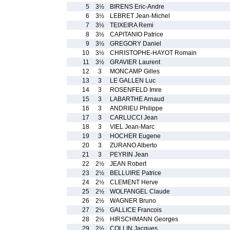
5
3½
BIRENS Eric-Andre
6
3½
LEBRET Jean-Michel
7
3½
TEIXEIRA Remi
8
3½
CAPITANIO Patrice
9
3½
GREGORY Daniel
10
3½
CHRISTOPHE-HAYOT Romain
11
3½
GRAVIER Laurent
12
3
MONCAMP Gilles
13
3
LE GALLEN Luc
14
3
ROSENFELD Imre
15
3
LABARTHE Arnaud
16
3
ANDRIEU Philippe
17
3
CARLUCCI Jean
18
3
VIEL Jean-Marc
19
3
HOCHER Eugene
20
3
ZURANO Alberto
21
3
PEYRIN Jean
22
2½
JEAN Robert
23
2½
BELLUIRE Patrice
24
2½
CLEMENT Herve
25
2½
WOLFANGEL Claude
26
2½
WAGNER Bruno
27
2½
GALLICE Francois
28
2½
HIRSCHMANN Georges
29
2½
COLLIN Jacques