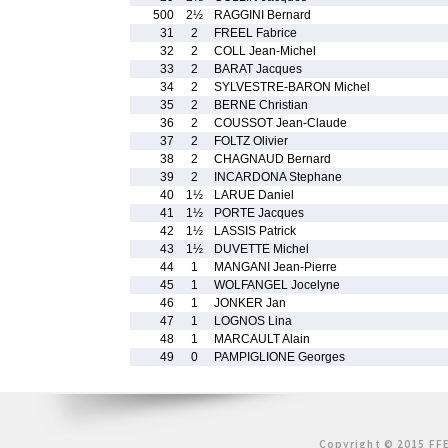
500
2½
RAGGINI Bernard
31
2
FREEL Fabrice
32
2
COLL Jean-Michel
33
2
BARAT Jacques
34
2
SYLVESTRE-BARON Michel
35
2
BERNE Christian
36
2
COUSSOT Jean-Claude
37
2
FOLTZ Olivier
38
2
CHAGNAUD Bernard
39
2
INCARDONA Stephane
40
1½
LARUE Daniel
41
1½
PORTE Jacques
42
1½
LASSIS Patrick
43
1½
DUVETTE Michel
44
1
MANGANI Jean-Pierre
45
1
WOLFANGEL Jocelyne
46
1
JONKER Jan
47
1
LOGNOS Lina
48
1
MARCAULT Alain
49
0
PAMPIGLIONE Georges
Copyright © 2015 FFE