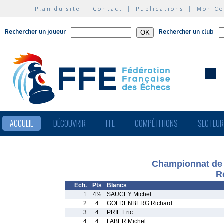
Plan du site
|
Contact
|
Publications
|
Mon C
Rechercher un joueur
Rechercher un club
ACCUEIL
DÉCOUVRIR
FFE
COMPÉTITIONS
SECTEU
Championnat de 
R
Ech.
Pts
Blancs
1
4½
SAUCEY Michel
2
4
GOLDENBERG Richard
3
4
PRIE Eric
4
4
FABER Michel