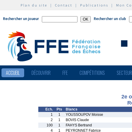
Plan du site
|
Contact
|
Publications
|
Mon C
Rechercher un joueur
Rechercher un club
ACCUEIL
DÉCOUVRIR
FFE
COMPÉTITIONS
SECTEU
2e 
R
Ech.
Pts
Blancs
1
1
YOUSSOUPOV Moisse
2
1
BOVIS Claude
100
1
FAHYS Bertrand
4
1
PEYRONNET Fabrice