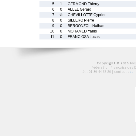
5
1
GERMOND Thierry
6
0
ALLEL Gerard
7
½
CHEVILLOTTE Cyprien
8
0
SILLERO Pierre
9
0
BERGONZOLI Nathan
10
0
MOHAMED Yanis
11
0
FRANCIOSA Lucas
Copyright © 2015 FFE
Fédération Française des 
tél :
01 39 44 65 80
| contact :
con