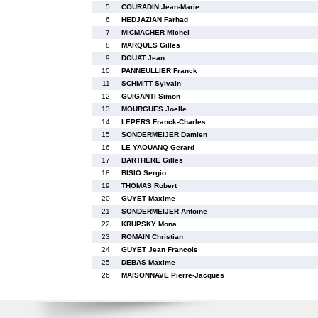
5
COURADIN Jean-Marie
6
HEDJAZIAN Farhad
7
MICMACHER Michel
8
MARQUES Gilles
9
DOUAT Jean
10
PANNEULLIER Franck
11
SCHMITT Sylvain
12
GUIGANTI Simon
13
MOURGUES Joelle
14
LEPERS Franck-Charles
15
SONDERMEIJER Damien
16
LE YAOUANQ Gerard
17
BARTHERE Gilles
18
BISIO Sergio
19
THOMAS Robert
20
GUYET Maxime
21
SONDERMEIJER Antoine
22
KRUPSKY Mona
23
ROMAIN Christian
24
GUYET Jean Francois
25
DEBAS Maxime
26
MAISONNAVE Pierre-Jacques