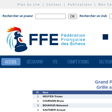
Plan du site
|
Contact
|
Publications
|
Mon C
Rechercher un joueur
Rechercher un club
ACCUEIL
DÉCOUVRIR
FFE
COMPÉTITIONS
SECTEU
Grand P
Grille 
Pl
Nom
1
NGUYEN Tristan
2
COURADIN Bruno
3
BOUHOUD Mohamed
4
GAUTHIER Arnaud