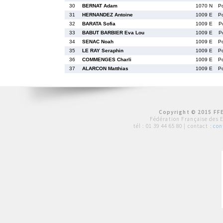
30
BERNAT Adam
1070 N
P
31
HERNANDEZ Antoine
1009 E
P
32
BARATA Sofia
1009 E
P
33
BABUT BARBIER Eva Lou
1009 E
P
34
SENAC Noah
1009 E
P
35
LE RAY Seraphin
1009 E
P
36
COMMENGES Charli
1009 E
P
37
ALARCON Matthias
1009 E
P
Copyright © 2015 FFE
Fédération Française des 
tél :
01 39 44 65 80
| contact :
con