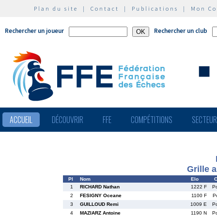
Plan du site
|
Contact
|
Publications
|
Mon C
Rechercher un joueur
Rechercher un club
ACCUEIL
DÉCOUVRIR
FFE
COMPÉTITIONS
SECTEU
Grille 
Pl
Nom
Elo
C
1
RICHARD Nathan
1222 F
P
2
FESIGNY Oceane
1100 F
P
3
GUILLOUD Remi
1009 E
P
4
MAZIARZ Antoine
1190 N
P