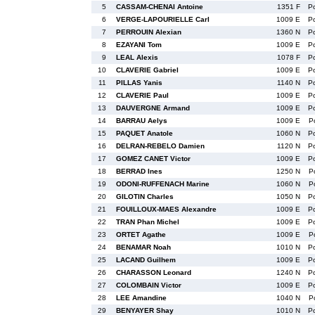
5
CASSAM-CHENAI Antoine
1351 F
P
6
VERGE-LAPOURIELLE Carl
1009 E
P
7
PERROUIN Alexian
1360 N
P
8
EZAYANI Tom
1009 E
P
9
LEAL Alexis
1078 F
P
10
CLAVERIE Gabriel
1009 E
P
11
PILLAS Yanis
1140 N
P
12
CLAVERIE Paul
1009 E
P
13
DAUVERGNE Armand
1009 E
P
14
BARRAU Aelys
1009 E
P
15
PAQUET Anatole
1060 N
P
16
DELRAN-REBELO Damien
1120 N
P
17
GOMEZ CANET Victor
1009 E
P
18
BERRAD Ines
1250 N
P
19
ODONI-RUFFENACH Marine
1060 N
P
20
GILOTIN Charles
1050 N
P
21
FOUILLOUX-MAES Alexandre
1009 E
P
22
TRAN Phan Michel
1009 E
P
23
ORTET Agathe
1009 E
P
24
BENAMAR Noah
1010 N
P
25
LACAND Guilhem
1009 E
P
26
CHARASSON Leonard
1240 N
P
27
COLOMBAIN Victor
1009 E
P
28
LEE Amandine
1040 N
P
29
BENYAYER Shay
1010 N
P