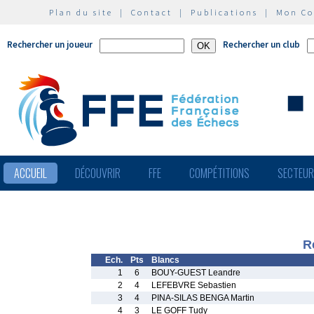
Plan du site
|
Contact
|
Publications
|
Mon C
Rechercher un joueur
Rechercher un club
ACCUEIL
DÉCOUVRIR
FFE
COMPÉTITIONS
SECTEU
R
Ech.
Pts
Blancs
1
6
BOUY-GUEST Leandre
2
4
LEFEBVRE Sebastien
3
4
PINA-SILAS BENGA Martin
4
3
LE GOFF Tudy