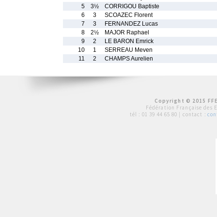
5
3½
CORRIGOU Baptiste
6
3
SCOAZEC Florent
7
3
FERNANDEZ Lucas
8
2½
MAJOR Raphael
9
2
LE BARON Emrick
10
1
SERREAU Meven
11
2
CHAMPS Aurelien
Copyright © 2015 FFE
Fédération Française des 
tél :
01 39 44 65 80
| contact :
con