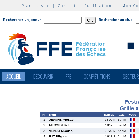
Plan du site
|
Contact
|
Publications
|
Mon C
Rechercher un joueur
Rechercher un club
ACCUEIL
DÉCOUVRIR
FFE
COMPÉTITIONS
SECTEU
Festi
Grille 
Pl
Nom
Rapide
Cat.
Fede
1
JEANNE Mickael
2320 N
SenM
2
MERGEN Bat
1837 F
SenM
3
VENIAT Nicolas
2070 N
SenM
4
BAT Bilguun
1613 F
PupM