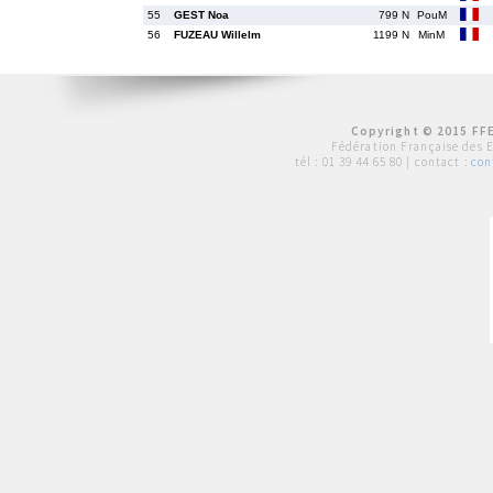
55
GEST Noa
799 N
PouM
56
FUZEAU Willelm
1199 N
MinM
Copyright © 2015 FFE
Fédération Française des 
tél :
01 39 44 65 80
| contact :
con