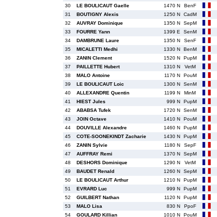
30
LE BOULICAUT Gaelle
1470 N
BenF
31
BOUTIGNY Alexis
1250 N
CadM
32
AUVRAY Dominique
1350 N
SepM
33
FOURRE Yann
1399 E
SenM
34
DAMBRUNE Laure
1350 N
SenF
35
MICALETTI Medhi
1330 N
BenM
36
ZANIN Clement
1520 N
PupM
37
PAILLETTE Hubert
1310 N
VetM
38
MALO Antoine
1170 N
PouM
39
LE BOULICAUT Loic
1300 N
SenM
40
ALLEXANDRE Quentin
1199 N
MinM
41
HIEST Jules
999 N
PupM
42
ABABSA Tufek
1720 N
SenM
43
JOIN Octave
1410 N
PouM
44
DOUVILLE Alexandre
1460 N
PupM
45
COTE-SOONEKINDT Zacharie
1430 N
PupM
46
ZANIN Sylvie
1180 N
SepF
47
AUFFRAY Remi
1370 N
SepM
48
DESHORS Dominique
1290 N
VetM
49
BAUDET Renald
1260 N
SepM
50
LE BOULICAUT Arthur
1210 N
PupM
51
EVRARD Luc
999 N
PupM
52
GUILBERT Nathan
1120 N
PupM
53
MALO Lisa
830 N
PpoF
54
GOULARD Killian
1010 N
PouM