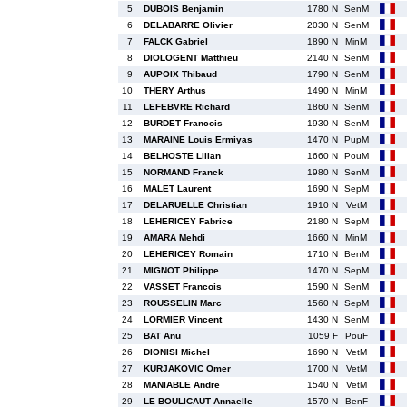
5
DUBOIS Benjamin
1780 N
SenM
6
DELABARRE Olivier
2030 N
SenM
7
FALCK Gabriel
1890 N
MinM
8
DIOLOGENT Matthieu
2140 N
SenM
9
AUPOIX Thibaud
1790 N
SenM
10
THERY Arthus
1490 N
MinM
11
LEFEBVRE Richard
1860 N
SenM
12
BURDET Francois
1930 N
SenM
13
MARAINE Louis Ermiyas
1470 N
PupM
14
BELHOSTE Lilian
1660 N
PouM
15
NORMAND Franck
1980 N
SenM
16
MALET Laurent
1690 N
SepM
17
DELARUELLE Christian
1910 N
VetM
18
LEHERICEY Fabrice
2180 N
SepM
19
AMARA Mehdi
1660 N
MinM
20
LEHERICEY Romain
1710 N
BenM
21
MIGNOT Philippe
1470 N
SepM
22
VASSET Francois
1590 N
SenM
23
ROUSSELIN Marc
1560 N
SepM
24
LORMIER Vincent
1430 N
SenM
25
BAT Anu
1059 F
PouF
26
DIONISI Michel
1690 N
VetM
27
KURJAKOVIC Omer
1700 N
VetM
28
MANIABLE Andre
1540 N
VetM
29
LE BOULICAUT Annaelle
1570 N
BenF