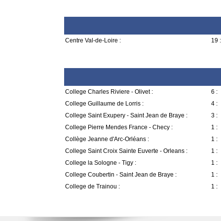
Centre Val-de-Loire :
19 :
College Charles Riviere - Olivet :
6 :
College Guillaume de Lorris :
4 :
College Saint Exupery - Saint Jean de Braye :
3 :
College Pierre Mendes France - Checy :
1 :
Collège Jeanne d'Arc-Orléans :
1 :
College Saint Croix Sainte Euverte - Orleans :
1 :
College la Sologne - Tigy :
1 :
College Coubertin - Saint Jean de Braye :
1 :
College de Trainou :
1 :