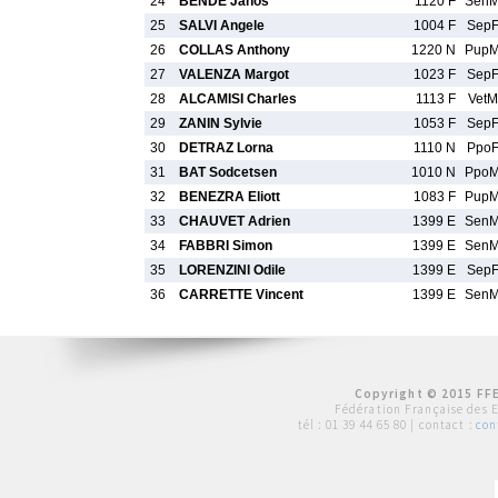
24
BENDE Janos
1120 F
Sen
25
SALVI Angele
1004 F
Sep
26
COLLAS Anthony
1220 N
Pup
27
VALENZA Margot
1023 F
Sep
28
ALCAMISI Charles
1113 F
VetM
29
ZANIN Sylvie
1053 F
Sep
30
DETRAZ Lorna
1110 N
Ppo
31
BAT Sodcetsen
1010 N
Ppo
32
BENEZRA Eliott
1083 F
Pup
33
CHAUVET Adrien
1399 E
Sen
34
FABBRI Simon
1399 E
Sen
35
LORENZINI Odile
1399 E
Sep
36
CARRETTE Vincent
1399 E
Sen
Copyright © 2015 FFE
Fédération Française des 
tél :
01 39 44 65 80
| contact :
con