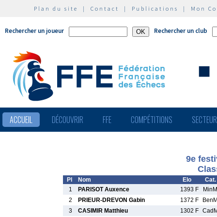
Plan du site
|
Contact
|
Publications
|
Mon C
Rechercher un joueur
Rechercher un club
ACCUEIL
DÉCOUVRIR
FFE
COMPÉTITIONS
SECTEU
9e fest
Clas
Pl
Nom
Elo
Cat.
1
PARISOT Auxence
1393 F
Min
2
PRIEUR-DREVON Gabin
1372 F
Ben
3
CASIMIR Matthieu
1302 F
Cad