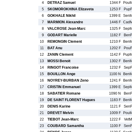
4
DETRAZ Samuel
1344 F
Pou
5
SKOMOROKHINA Elizaveta
1253 F
Pup
6
GOKHALE Nikhil
1399 E
Sen
7
MARMION Alexandre
1446 F
Cad
8
VALCROSE Jean-Marc
1325 F
Sep
9
GODART Marielle
1182 F
Ben
10
REMONGIN Clement
1210 F
Ben
11
BAT Anu
1202 F
Pou
12
ZANIN Clement
1142 F
Pup
13
MOSSI Benoit
1302 F
Ben
14
RINGOT Francoise
1232 F
Sep
15
BOUILLON Ange
1100 N
Ben
16
NOYREY-BURBAN Zeno
1241 F
Ben
17
CRISTIN Emmanuel
1399 E
Sep
18
SABATIER Romane
1090 N
Ben
19
DE SAINT FLORENT Hugues
1183 F
Ben
20
DENIS Karine
1121 F
Sen
21
DREVET Melvin
1009 F
Pou
22
TIEBOT Jean-Marc
1222 F
VetM
23
COUBARD Samantha
1100 F
Sen