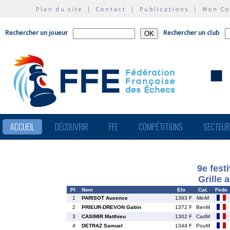
Plan du site
|
Contact
|
Publications
|
Mon C
Rechercher un joueur
Rechercher un club
ACCUEIL
DÉCOUVRIR
FFE
COMPÉTITIONS
SECTEU
9e fest
Grille 
Pl
Nom
Elo
Cat.
Fede
1
PARISOT Auxence
1393 F
MinM
2
PRIEUR-DREVON Gabin
1372 F
BenM
3
CASIMIR Matthieu
1302 F
CadM
4
DETRAZ Samuel
1344 F
PouM