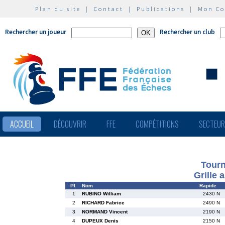
Plan du site
|
Contact
|
Publications
|
Mon C
Rechercher un joueur
Rechercher un club
ACCUEIL
DÉCOUVRIR
FFE
COMPÉTITIONS
SECTEU
Tourn
Grille 
Pl
Nom
Rapide
1
RUBINO William
2430 N
2
RICHARD Fabrice
2490 N
3
NORMAND Vincent
2190 N
4
DUPEUX Denis
2150 N