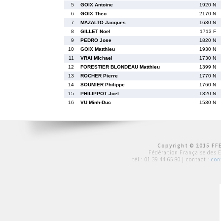
5
GOIX Antoine
1920 N
6
GOIX Theo
2170 N
7
MAZALTO Jacques
1630 N
8
GILLET Noel
1713 F
9
PEDRO Jose
1820 N
10
GOIX Matthieu
1930 N
11
VRAI Michael
1730 N
12
FORESTIER BLONDEAU Matthieu
1399 N
13
ROCHER Pierre
1770 N
14
SOUMIER Philippe
1760 N
15
PHILIPPOT Joel
1320 N
16
VU Minh-Duc
1530 N
Copyright © 2015 FFE
Fédération Française des 
tél :
01 39 44 65 80
| contact :
con