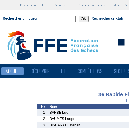
Plan du site
|
Contact
|
Publications
|
Mon C
Rechercher un joueur
Rechercher un club
ACCUEIL
DÉCOUVRIR
FFE
COMPÉTITIONS
SECTEU
3e Rapide Fi
L
Nr
Nom
1
BARBE Luc
2
BAUMES Largo
3
BISCARAT Esteban