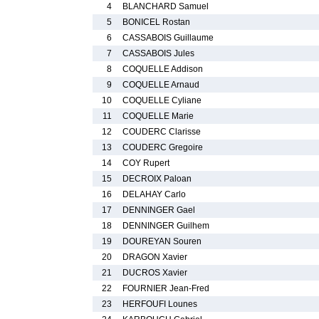
4
BLANCHARD Samuel
5
BONICEL Rostan
6
CASSABOIS Guillaume
7
CASSABOIS Jules
8
COQUELLE Addison
9
COQUELLE Arnaud
10
COQUELLE Cyliane
11
COQUELLE Marie
12
COUDERC Clarisse
13
COUDERC Gregoire
14
COY Rupert
15
DECROIX Paloan
16
DELAHAY Carlo
17
DENNINGER Gael
18
DENNINGER Guilhem
19
DOUREYAN Souren
20
DRAGON Xavier
21
DUCROS Xavier
22
FOURNIER Jean-Fred
23
HERFOUFI Lounes