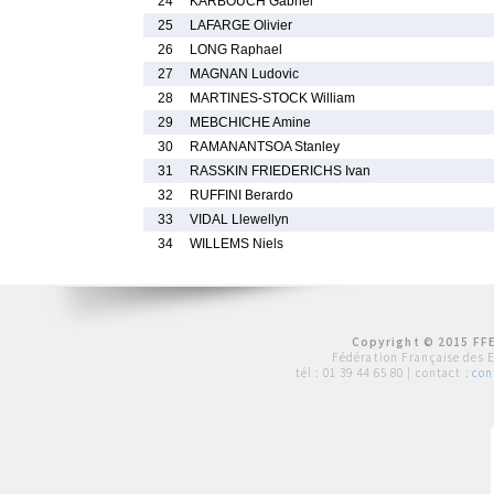
24
KARBOUCH Gabriel
25
LAFARGE Olivier
26
LONG Raphael
27
MAGNAN Ludovic
28
MARTINES-STOCK William
29
MEBCHICHE Amine
30
RAMANANTSOA Stanley
31
RASSKIN FRIEDERICHS Ivan
32
RUFFINI Berardo
33
VIDAL Llewellyn
34
WILLEMS Niels
Copyright © 2015 FFE
Fédération Française des 
tél :
01 39 44 65 80
| contact :
con