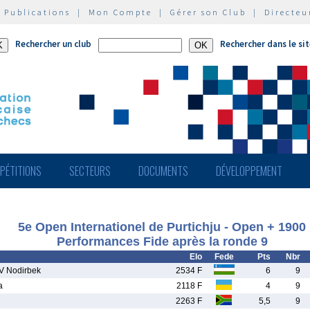
|
Publications
|
Mon Compte
|
Gérer son Club
|
Directeu
Rechercher un club
Rechercher dans le si
PÉTITIONS
SECTEURS
DOCUMENTS
DÉVELOPPEMENT
5e Open Internationel de Purtichju - Open + 1900
Performances Fide après la ronde 9
Elo
Fede
Pts
Nbr
 Nodirbek
2534 F
6
9
a
2118 F
4
9
l
2263 F
5,5
9