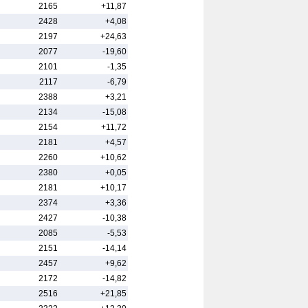
2165
+11,87
2428
+4,08
2197
+24,63
2077
-19,60
2101
-1,35
2117
-6,79
2388
+3,21
2134
-15,08
2154
+11,72
2181
+4,57
2260
+10,62
2380
+0,05
2181
+10,17
2374
+3,36
2427
-10,38
2085
-5,53
2151
-14,14
2457
+9,62
2172
-14,82
2516
+21,85