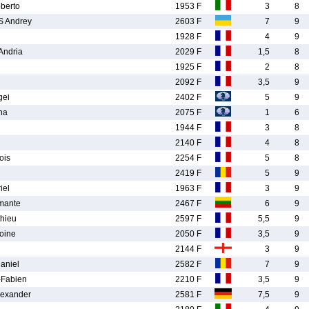
berto
1953 F
3
8
 Andrey
2603 F
7
9
1928 F
4
9
Andria
2029 F
1,5
8
1925 F
2
8
2092 F
3,5
9
ei
2402 F
5
9
na
2075 F
1
6
1944 F
3
8
2140 F
4
8
ois
2254 F
5
8
2419 F
5
9
iel
1963 F
3
9
mante
2467 F
6
9
hieu
2597 F
5,5
9
oine
2050 F
3,5
9
2144 F
3
9
aniel
2582 F
7
9
Fabien
2210 F
3,5
9
exander
2581 F
7,5
9