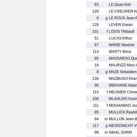
83
LE Quan Anh
126
LE CREURER Ki
6
g
LE ROUX Jean-P
128
LEVER Erwan
101
f
LOUIS Thibault
51
LUCAS Arthur
67
MARIE Maxime
114
MARTY Brice
95
MASSARDO Que
18
MAURIZZI Marc 
8
g
MAZE Sebastien
130
MAZIBUKO Kha
96
MEKHANE Ada
115
f
MEUNIER Cleme
108
MLAHLEKI Vusi
111
f
MOUHAMAD Joa
85
MULLICK Raahil
84
m
MULLON Jean-Ba
117
g
NEVEDNICHY Vl
98
m
NIHAL SARIN