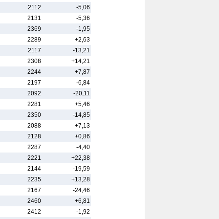
2112
-5,06
2131
-5,36
2369
-1,95
2289
+2,63
2117
-13,21
2308
+14,21
2244
+7,87
2197
-6,84
2092
-20,11
2281
+5,46
2350
-14,85
2088
+7,13
2128
+0,86
2287
-4,40
2221
+22,38
2144
-19,59
2235
+13,28
2167
-24,46
2460
+6,81
2412
-1,92