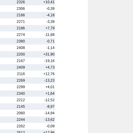
2326
+10,41
2306
-0,39
2166
-4,18
2271
-3,39
2186
+7,79
2274
-11,68
2380
-0,71
2408
-1,14
2200
+31,90
2167
-19,16
2409
+4,73
2116
+12,76
2269
-13,23
2299
+4,01
2340
+1,64
2212
-12,52
2145
-8,97
2060
-14,94
2244
-13,62
2262
-0,09
2512
+17,86