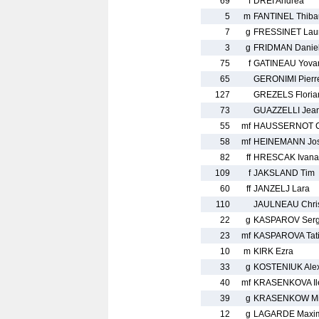
69
f
DREI Andrea
5
m
FANTINEL Thibau
7
g
FRESSINET Lau
3
g
FRIDMAN Danie
75
f
GATINEAU Yova
65
GERONIMI Pierre
127
GREZELS Floria
73
GUAZZELLI Jean
55
mf
HAUSSERNOT C
58
mf
HEINEMANN Jos
82
ff
HRESCAK Ivana
109
f
JAKSLAND Tim
60
ff
JANZELJ Lara
110
JAULNEAU Chri
22
g
KASPAROV Ser
23
mf
KASPAROVA Tat
10
m
KIRK Ezra
33
g
KOSTENIUK Ale
40
mf
KRASENKOVA Il
39
g
KRASENKOW Mi
12
g
LAGARDE Maxi