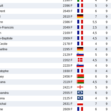
2180 F
4
9
lt
2396 F
5
9
rent
2649 F
6
9
l
2610 F
7
9
nn
2386 F
5,5
9
-Francois
2049 F
2,5
8
n
2169 F
4,5
9
-Baptiste
2009 F
4,5
9
ecile
2178 F
4
9
efine
2295 F
4
8
2129 F
5
9
2202 F
4,5
9
2220 F
4
9
stophe
1930 F
0
4
gey
2456 F
6
9
iana
2119 F
4,5
9
2421 F
5
9
xandra
2555 F
6
9
ena
2125 F
4
9
chal
2631 F
7
9
me
2609 F
6
9