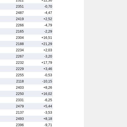
2322
+12,30
2351
-0,70
2487
-4,47
2419
+2,52
2266
-4,79
2165
-2,29
2304
+16,51
2188
+21,29
2234
+2,03
2267
-3,20
2232
+17,79
2229
+3,46
2255
-0,53
2118
-10,15
2403
+8,26
2250
+16,02
2331
-6,25
2479
+5,44
2137
-3,53
2493
+8,18
2396
-9,71