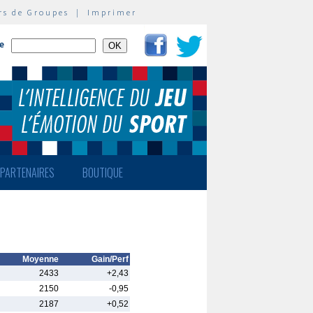
rs de Groupes
|
Imprimer
te
PARTENAIRES
BOUTIQUE
Moyenne
Gain/Perf
2433
+2,43
2150
-0,95
2187
+0,52