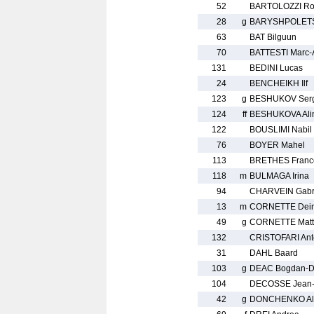
52
BARTOLOZZI Ro
28
g
BARYSHPOLETS
63
BAT Bilguun
70
BATTESTI Marc-
131
BEDINI Lucas
24
BENCHEIKH Ilf
123
g
BESHUKOV Serg
124
ff
BESHUKOVA Ali
122
BOUSLIMI Nabil
76
BOYER Mahel
113
BRETHES Franc
118
m
BULMAGA Irina
94
CHARVEIN Gabr
13
m
CORNETTE Dei
49
g
CORNETTE Matt
132
CRISTOFARI Ant
31
DAHL Baard
103
g
DEAC Bogdan-D
104
DECOSSE Jean-
42
g
DONCHENKO Al