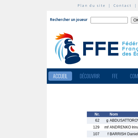
Plan du site
|
Contact
Rechercher un joueur
ACCUEIL
DÉCOUVRIR
FFE
COM
Nr.
Nom
62
g
ABDUSATTOROV
129
mf
ANDRENKO Irin
107
f
BARRISH Danie