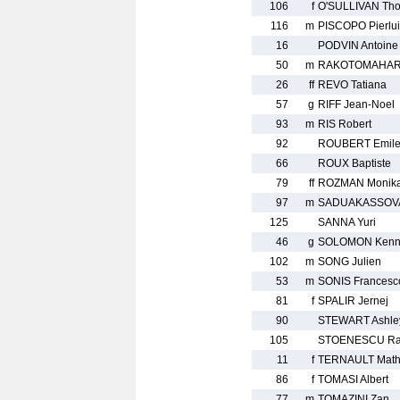
106
f
O'SULLIVAN Th
116
m
PISCOPO Pierlui
16
PODVIN Antoine
50
m
RAKOTOMAHARO
26
ff
REVO Tatiana
57
g
RIFF Jean-Noel
93
m
RIS Robert
92
ROUBERT Emil
66
ROUX Baptiste
79
ff
ROZMAN Monik
97
m
SADUAKASSOVA
125
SANNA Yuri
46
g
SOLOMON Kenn
102
m
SONG Julien
53
m
SONIS Francesc
81
f
SPALIR Jernej
90
STEWART Ashle
105
STOENESCU R
11
f
TERNAULT Math
86
f
TOMASI Albert
77
m
TOMAZINI Zan