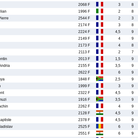
2068 F
3
8
lian
1996 F
2
8
ierre
2544 F
2
3
2174 F
3
8
2224 F
4,5
9
2149 F
4
9
2173 F
4
8
2113 F
2
7
ntin
2013 F
1,5
9
Andria
2155 F
3,5
9
2622 F
6
9
nya
1848 F
2,5
9
m
1999 F
3
9
nt
2322 F
4,5
9
muzi
1916 F
3,5
9
chin
2262 F
4
9
2128 F
4,5
9
ptiste
2378 F
4,5
9
adislav
2525 F
6
9
2551 F
6
9