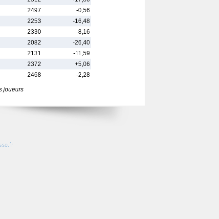
2497
-0,56
2253
-16,48
2330
-8,16
2082
-26,40
2131
-11,59
2372
+5,06
2468
-2,28
s joueurs
so.fr