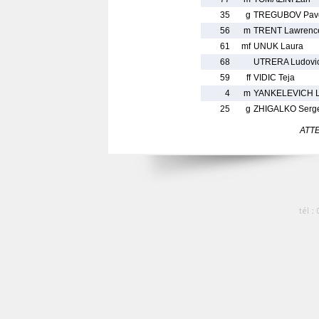
35
g
TREGUBOV Pave
56
m
TRENT Lawrenc
61
mf
UNUK Laura
68
UTRERA Ludovi
59
ff
VIDIC Teja
4
m
YANKELEVICH 
25
g
ZHIGALKO Serg
ATTEN
tél :