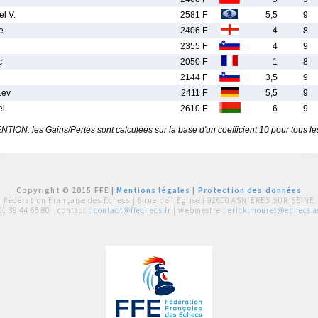
l V.
2581 F
5,5
9
e
2406 F
4
8
2355 F
4
9
c
2050 F
1
8
2144 F
3,5
9
Lev
2411 F
5,5
9
ei
2610 F
6
9
TION: les Gains/Pertes sont calculées sur la base d'un coefficient 10 pour tous le
Copyright © 2015 FFE |
Mentions légales
|
Protection des données
Fédération Française des Echecs |
6 rue de l'Eglise | 92600 ASNIERES SUR SEINE
01 39 44 65 80
| contact :
contact@ffechecs.fr
| webmestre :
erick.mouret@echecs.as