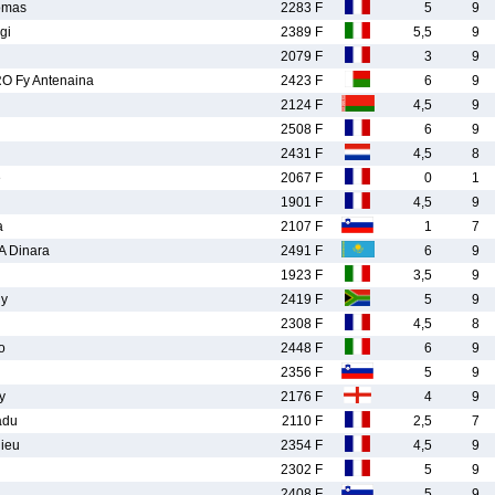
omas
2283 F
5
9
gi
2389 F
5,5
9
2079 F
3
9
 Fy Antenaina
2423 F
6
9
2124 F
4,5
9
2508 F
6
9
2431 F
4,5
8
e
2067 F
0
1
1901 F
4,5
9
a
2107 F
1
7
 Dinara
2491 F
6
9
1923 F
3,5
9
y
2419 F
5
9
2308 F
4,5
8
o
2448 F
6
9
2356 F
5
9
y
2176 F
4
9
adu
2110 F
2,5
7
ieu
2354 F
4,5
9
2302 F
5
9
2408 F
5
9