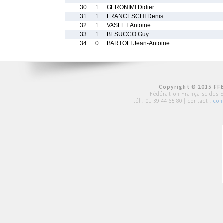
30
1
GERONIMI Didier
31
1
FRANCESCHI Denis
32
1
VASLET Antoine
33
1
BESUCCO Guy
34
0
BARTOLI Jean-Antoine
Copyright © 2015 FFE
Fédération Française des 
tél :
01 39 44 65 80
| contact :
con