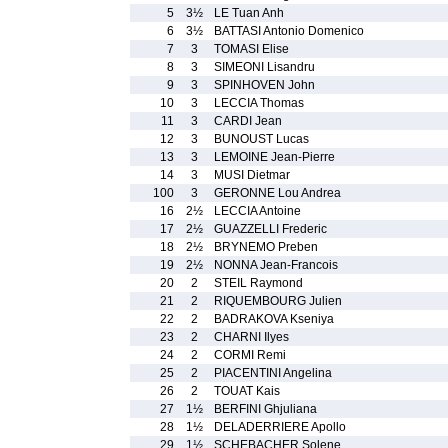
5
3½
LE Tuan Anh
6
3½
BATTASI Antonio Domenico
7
3
TOMASI Elise
8
3
SIMEONI Lisandru
9
3
SPINHOVEN John
10
3
LECCIA Thomas
11
3
CARDI Jean
12
3
BUNOUST Lucas
13
3
LEMOINE Jean-Pierre
14
3
MUSI Dietmar
100
3
GERONNE Lou Andrea
16
2½
LECCIA Antoine
17
2½
GUAZZELLI Frederic
18
2½
BRYNEMO Preben
19
2½
NONNA Jean-Francois
20
2
STEIL Raymond
21
2
RIQUEMBOURG Julien
22
2
BADRAKOVA Kseniya
23
2
CHARNI Ilyes
24
2
CORMI Remi
25
2
PIACENTINI Angelina
26
2
TOUAT Kais
27
1½
BERFINI Ghjuliana
28
1½
DELADERRIERE Apollo
29
1½
SCHEBACHER Solene