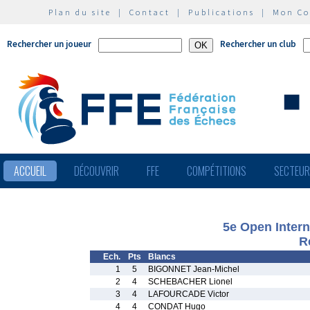
Plan du site
|
Contact
|
Publications
|
Mon C
Rechercher un joueur
Rechercher un club
ACCUEIL
DÉCOUVRIR
FFE
COMPÉTITIONS
SECTEU
5e Open Intern
R
Ech.
Pts
Blancs
1
5
BIGONNET Jean-Michel
2
4
SCHEBACHER Lionel
3
4
LAFOURCADE Victor
4
4
CONDAT Hugo