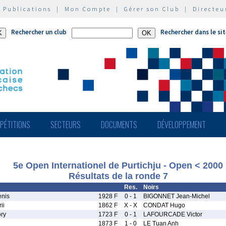
|
Publications
|
Mon Compte
|
Gérer son Club
|
Directeu
Rechercher un club
Rechercher dans le si
PÉTITIONS
SECTEURS
DOCUMENTS
DÉVELOPPEMENT
5e Open Internationel de Purtichju - Open < 2000
Résultats de la ronde 7
Res.
Noirs
nis
1928 F
0 - 1
BIGONNET Jean-Michel
ii
1862 F
X - X
CONDAT Hugo
ry
1723 F
0 - 1
LAFOURCADE Victor
1873 F
1 - 0
LE Tuan Anh