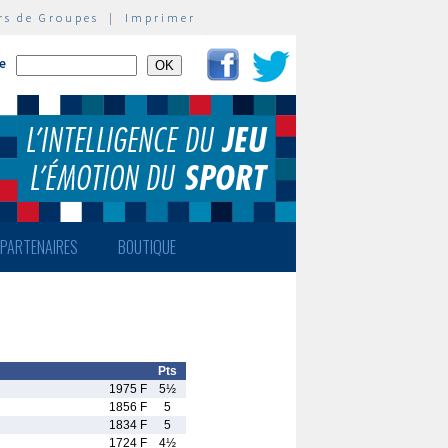
rs de Groupes
|
Imprimer
te
PARTENAIRES
BOUTIQUE
Pts
1975 F
5½
1856 F
5
1834 F
5
1724 F
4½