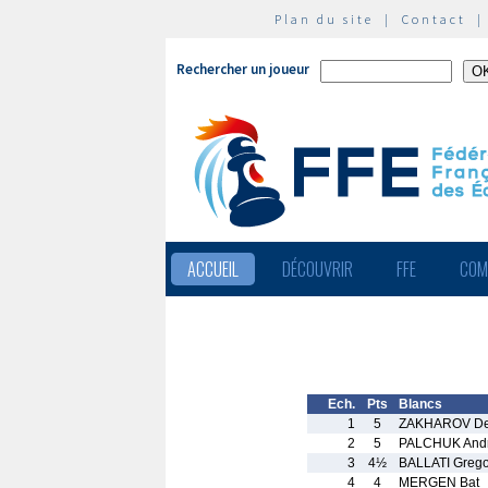
Plan du site
|
Contact
Rechercher un joueur
ACCUEIL
DÉCOUVRIR
FFE
COM
Ech.
Pts
Blancs
1
5
ZAKHAROV De
2
5
PALCHUK Andr
3
4½
BALLATI Grego
4
4
MERGEN Bat