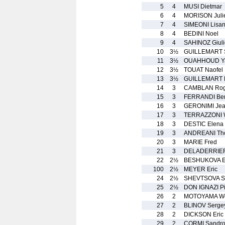
5
4
MUSI Dietmar
6
4
MORISON Juli
7
4
SIMEONI Lisa
8
4
BEDINI Noel
9
4
SAHINOZ Giuli
10
3½
GUILLEMART 
11
3½
OUAHHOUD Ya
12
3½
TOUAT Naofel
13
3½
GUILLEMART 
14
3
CAMBLAN Rog
15
3
FERRANDI Ber
16
3
GERONIMI Je
17
3
TERRAZZONI W
18
3
DESTIC Elena
19
3
ANDREANI Th
20
3
MARIE Fred
21
3
DELADERRIER
22
2½
BESHUKOVA Ek
100
2½
MEYER Eric
24
2½
SHEVTSOVA St
25
2½
DON IGNAZI Pi
26
2
MOTOYAMA We
27
2
BLINOV Serge
28
2
DICKSON Eric
29
2
CORMI Sandr