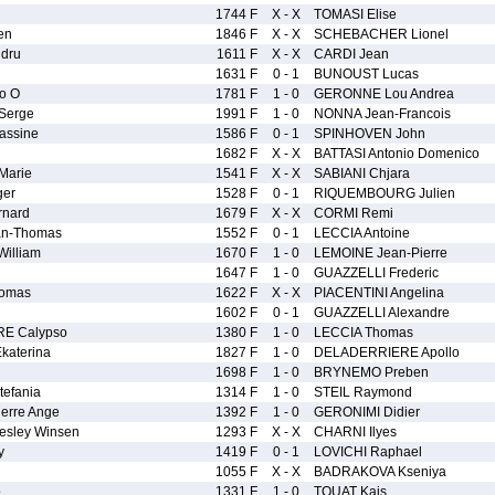
1744 F
X - X
TOMASI Elise
en
1846 F
X - X
SCHEBACHER Lionel
ndru
1611 F
X - X
CARDI Jean
1631 F
0 - 1
BUNOUST Lucas
o O
1781 F
1 - 0
GERONNE Lou Andrea
Serge
1991 F
1 - 0
NONNA Jean-Francois
ssine
1586 F
0 - 1
SPINHOVEN John
1682 F
X - X
BATTASI Antonio Domenico
Marie
1541 F
X - X
SABIANI Chjara
er
1528 F
0 - 1
RIQUEMBOURG Julien
nard
1679 F
X - X
CORMI Remi
an-Thomas
1552 F
0 - 1
LECCIA Antoine
illiam
1670 F
1 - 0
LEMOINE Jean-Pierre
1647 F
1 - 0
GUAZZELLI Frederic
omas
1622 F
X - X
PIACENTINI Angelina
1602 F
0 - 1
GUAZZELLI Alexandre
E Calypso
1380 F
1 - 0
LECCIA Thomas
aterina
1827 F
1 - 0
DELADERRIERE Apollo
1698 F
1 - 0
BRYNEMO Preben
efania
1314 F
1 - 0
STEIL Raymond
erre Ange
1392 F
1 - 0
GERONIMI Didier
sley Winsen
1293 F
X - X
CHARNI Ilyes
y
1419 F
0 - 1
LOVICHI Raphael
1055 F
X - X
BADRAKOVA Kseniya
o
1331 F
1 - 0
TOUAT Kais