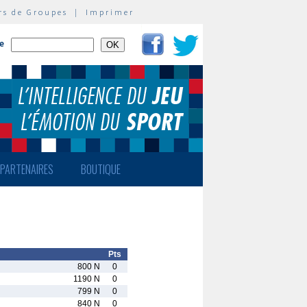
rs de Groupes
|
Imprimer
te
PARTENAIRES
BOUTIQUE
Pts
800 N
0
1190 N
0
799 N
0
840 N
0