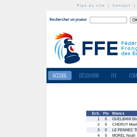
Plan du site
|
Contact
Rechercher un joueur
ACCUEIL
DÉCOUVRIR
FFE
COM
Ech.
Pts
Blancs
1
0
OUELBANI Ghi
2
0
CHERUY Mael
3
0
LE PENNEC T
4
0
MOREL Noah