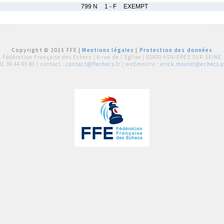
799 N
1 - F
EXEMPT
Copyright © 2015 FFE |
Mentions légales
|
Protection des données
Fédération Française des Echecs |
6 rue de l'Eglise | 92600 ASNIERES SUR SEINE
01 39 44 65 80
| contact :
contact@ffechecs.fr
| webmestre :
erick.mouret@echecs.as