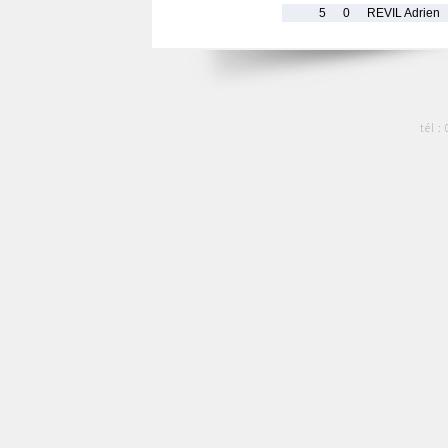
5
0
REVIL Adrien
tél :