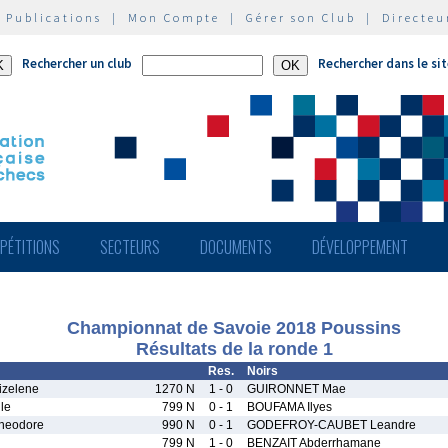
|
Publications
|
Mon Compte
|
Gérer son Club
|
Directeu
Rechercher un club
Rechercher dans le si
PÉTITIONS
SECTEURS
DOCUMENTS
DÉVELOPPEMENT
Championnat de Savoie 2018 Poussins
Résultats de la ronde 1
Res.
Noirs
zelene
1270 N
1 - 0
GUIRONNET Mae
le
799 N
0 - 1
BOUFAMA Ilyes
heodore
990 N
0 - 1
GODEFROY-CAUBET Leandre
799 N
1 - 0
BENZAIT Abderrhamane