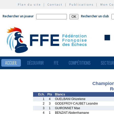
Plan du site
|
Contact
|
Publications
|
Mon C
Rechercher un joueur
Rechercher un club
ACCUEIL
DÉCOUVRIR
FFE
COMPÉTITIONS
SECTEU
Champion
R
Ech.
Pts
Blancs
1
4
OUELBANI Ghizelene
2
3
GODEFROY-CAUBET Leandre
3
1
GUIRONNET Mae
4
1
BENZAIT Abderrhamane