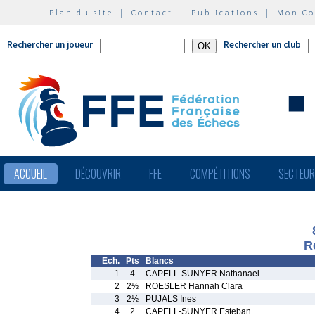
Plan du site
|
Contact
|
Publications
|
Mon C
Rechercher un joueur
Rechercher un club
ACCUEIL
DÉCOUVRIR
FFE
COMPÉTITIONS
SECTEU
R
Ech.
Pts
Blancs
1
4
CAPELL-SUNYER Nathanael
2
2½
ROESLER Hannah Clara
3
2½
PUJALS Ines
4
2
CAPELL-SUNYER Esteban