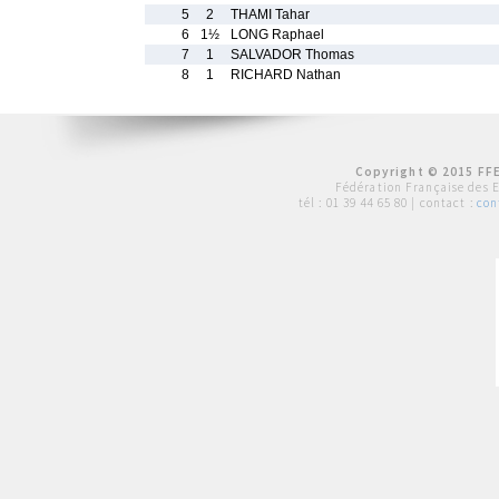
5
2
THAMI Tahar
6
1½
LONG Raphael
7
1
SALVADOR Thomas
8
1
RICHARD Nathan
Copyright © 2015 FFE
Fédération Française des 
tél :
01 39 44 65 80
| contact :
con