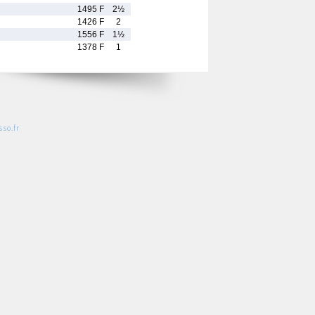
1495 F
2½
1426 F
2
1556 F
1½
1378 F
1
so.fr