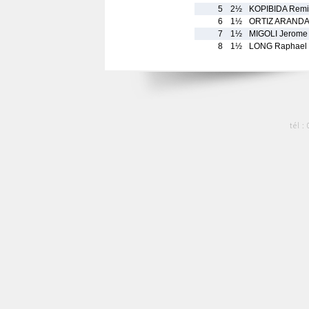
5
2½
KOPIBIDA Remi
6
1½
ORTIZ ARANDA 
7
1½
MIGOLI Jerome
8
1½
LONG Raphael
tél :