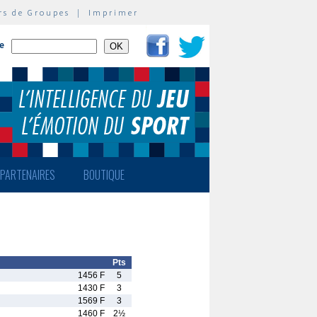
rs de Groupes
|
Imprimer
te
PARTENAIRES
BOUTIQUE
Pts
1456 F
5
1430 F
3
1569 F
3
1460 F
2½