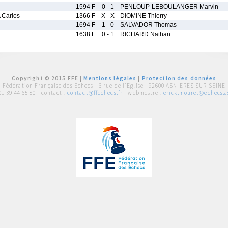
1594 F
0 - 1
PENLOUP-LEBOULANGER Marvin
Carlos
1366 F
X - X
DIOMINE Thierry
1694 F
1 - 0
SALVADOR Thomas
1638 F
0 - 1
RICHARD Nathan
Copyright © 2015 FFE |
Mentions légales
|
Protection des données
Fédération Française des Echecs |
6 rue de l'Eglise | 92600 ASNIERES SUR SEINE
01 39 44 65 80
| contact :
contact@ffechecs.fr
| webmestre :
erick.mouret@echecs.as