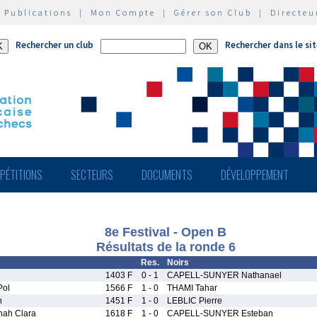
|
Publications
|
Mon Compte
|
Gérer son Club
|
Directeu
Rechercher un club
Rechercher dans le si
PÉTITIONS
SECTEURS
DOCUMENTS
DÉVELOPPEMENT
8e Festival - Open B
Résultats de la ronde 6
Res.
Noirs
1403 F
0 - 1
CAPELL-SUNYER Nathanael
Pol
1566 F
1 - 0
THAMI Tahar
n
1451 F
1 - 0
LEBLIC Pierre
ah Clara
1618 F
1 - 0
CAPELL-SUNYER Esteban