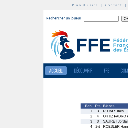
Plan du site
|
Contact
Rechercher un joueur
ACCUEIL
DÉCOUVRIR
FFE
COM
Ech.
Pts
Blancs
1
3
PUJALS Ines
2
4
ORTIZ PADRO 
3
3
SAURET Jorda
4
2½
ROESLER Hann