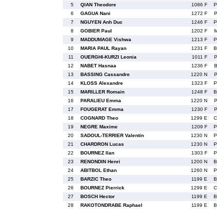
5
QIAN Theodore
1086 F
P
6
GAGUA Nani
1272 F
P
7
NGUYEN Anh Duc
1246 F
P
8
GOBIER Paul
1202 F
M
9
MADDUMAGE Vishwa
1213 F
P
10
MARIA PAUL Rayan
1231 F
B
11
OUERGHI-KURZI Leonia
1011 F
P
12
NABET Hasnaa
1236 F
B
13
BASSING Cassandre
1220 N
P
14
KLOSS Alexandre
1323 F
P
15
MARILLER Romain
1248 F
B
16
PARALIEU Emma
1220 N
P
17
FOUGERAT Emma
1230 F
P
18
COGNARD Theo
1299 E
C
19
NEGRE Maxime
1209 F
P
20
SADOUL-TERRIER Valentin
1230 N
P
21
CHARDRON Lucas
1230 N
P
22
BOURNEZ Ilan
1303 F
P
23
RENONDIN Henri
1200 N
B
24
ABITBOL Ethan
1260 N
P
25
BARZIC Theo
1199 E
B
26
BOURNEZ Pierrick
1299 E
C
27
BOSCH Hector
1199 E
B
28
RAKOTONDRABE Raphael
1199 E
B