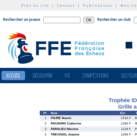
Plan du site
|
Contact
|
Publications
|
Mon C
Rechercher un joueur
Rechercher un club
ACCUEIL
DÉCOUVRIR
FFE
COMPÉTITIONS
SECTEU
Trophée ID
Grille 
Pl
Nom
Elo
1
FAURE Noann
1316 F
B
2
PACHORO Catherine
1296 F
B
3
PARALIEU Maxime
1128 F
P
4
TREVISIOL Antoine
1268 F
P