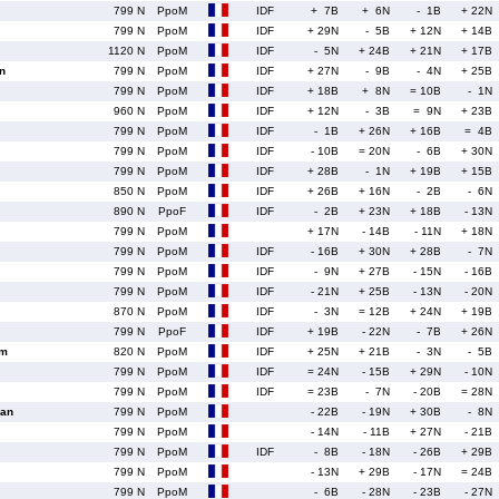
799 N
PpoM
IDF
+ 7B
+ 6N
- 1B
+ 22N
799 N
PpoM
IDF
+ 29N
- 5B
+ 12N
+ 14B
1120 N
PpoM
IDF
- 5N
+ 24B
+ 21N
+ 17B
n
799 N
PpoM
IDF
+ 27N
- 9B
- 4N
+ 25B
799 N
PpoM
IDF
+ 18B
+ 8N
= 10B
- 1N
960 N
PpoM
IDF
+ 12N
- 3B
= 9N
+ 23B
799 N
PpoM
IDF
- 1B
+ 26N
+ 16B
= 4B
799 N
PpoM
IDF
- 10B
= 20N
- 6B
+ 30N
799 N
PpoM
IDF
+ 28B
- 1N
+ 19B
+ 15B
850 N
PpoM
IDF
+ 26B
+ 16N
- 2B
- 6N
890 N
PpoF
IDF
- 2B
+ 23N
+ 18B
- 13N
799 N
PpoM
+ 17N
- 14B
- 11N
+ 18N
799 N
PpoM
IDF
- 16B
+ 30N
+ 28B
- 7N
799 N
PpoM
IDF
- 9N
+ 27B
- 15N
- 16B
799 N
PpoM
IDF
- 21N
+ 25B
- 13N
- 20N
870 N
PpoM
IDF
- 3N
= 12B
+ 24N
+ 19B
799 N
PpoF
IDF
+ 19B
- 22N
- 7B
+ 26N
am
820 N
PpoM
IDF
+ 25N
+ 21B
- 3N
- 5B
799 N
PpoM
IDF
= 24N
- 15B
+ 29N
- 10N
799 N
PpoM
IDF
= 23B
- 7N
- 20B
= 28N
an
799 N
PpoM
- 22B
- 19N
+ 30B
- 8N
799 N
PpoM
- 14N
- 11B
+ 27N
- 21B
799 N
PpoM
IDF
- 8B
- 18N
- 26B
+ 29B
799 N
PpoM
- 13N
+ 29B
- 17N
= 24B
799 N
PpoM
- 6B
- 28N
- 23B
- 27N