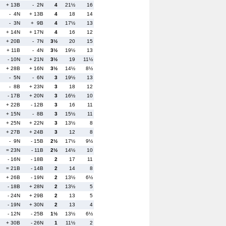
+ 13B
- 2N
4
21½
16
- 4N
+ 13B
4
18
14
- 3N
+ 9B
4
17½
13
+ 14N
+ 17N
4
16
12
+ 20B
- 7N
3½
20
15
+ 11B
- 4N
3½
19½
13
- 10N
+ 21N
3½
19
11½
+ 28B
+ 16N
3½
14½
8½
- 5N
- 6N
3
19½
13
- 8B
+ 23N
3
18
12
- 17B
+ 20N
3
16½
10
+ 22B
- 12B
3
16
11
+ 15N
- 8B
3
15½
11
+ 25N
+ 22N
3
13½
8
+ 27B
+ 24B
3
12
8
- 9N
- 15B
2½
17½
9½
= 23N
- 11B
2½
14½
10
- 16N
- 18B
2
17
11
= 21B
- 14B
2
14
8
+ 26B
- 19N
2
13½
6½
- 18B
+ 28N
2
13½
5
- 24N
+ 29B
2
13
5
- 19N
+ 30N
2
13
4
- 12N
- 25B
1½
13½
6½
+ 30B
- 26N
1
11½
2