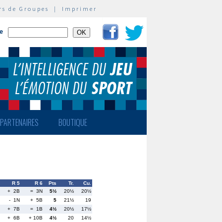
rs de Groupes
|
Imprimer
te
PARTENAIRES
BOUTIQUE
R 5
R 6
Pts
Tr.
Cu.
+ 2B
= 3N
5½
20½
20½
- 1N
+ 5B
5
21½
19
+ 7B
= 1B
4½
20½
17½
+ 6B
+ 10B
4½
20
14½