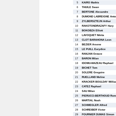
5
KAIRO Mathis
6
THUILE Swan
7
BERTONE Alexandre
8
DUMOND LABREIGNE Anto
9
ZYLBERSZTEJN Arthur
10
RAKOTONDRAZAFY Hary
11
BOKOBZA Elliott
12
LAVOQUET Nikita
13
CLOT BARAHONA Leon
14
BEZIER Arsene
15
LE PUILL Eurydice
16
RANJAN Octave
17
BARON Milan
18
IDOWU-MAZEAU Raphael
19
BICHET Tom
20
SOLERE Gregoire
21
RUELLAND Meline
22
KRACKER BOULDAY Willi
23
CATEZ Raphael
24
SAU Milan
25
PIERUCCI-BERTHOUD Rom
26
MARTIAL Noah
27
SCHWEGLER Alfred
28
SCHREIBER Victor
29
FOURNIER DUMAS Simon