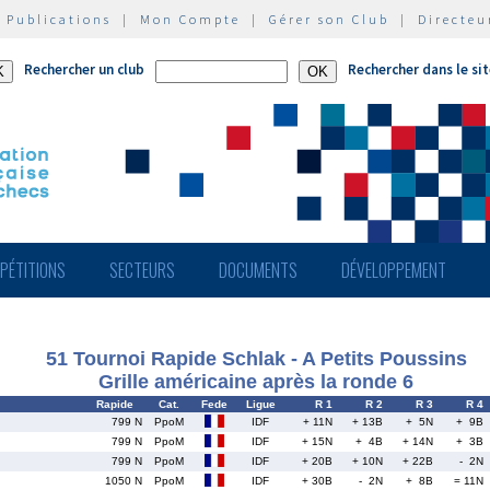
|
Publications
|
Mon Compte
|
Gérer son Club
|
Directeu
Rechercher un club
Rechercher dans le si
PÉTITIONS
SECTEURS
DOCUMENTS
DÉVELOPPEMENT
51 Tournoi Rapide Schlak - A Petits Poussins
Grille américaine après la ronde 6
Rapide
Cat.
Fede
Ligue
R 1
R 2
R 3
R 4
799 N
PpoM
IDF
+ 11N
+ 13B
+ 5N
+ 9B
799 N
PpoM
IDF
+ 15N
+ 4B
+ 14N
+ 3B
799 N
PpoM
IDF
+ 20B
+ 10N
+ 22B
- 2N
1050 N
PpoM
IDF
+ 30B
- 2N
+ 8B
= 11N