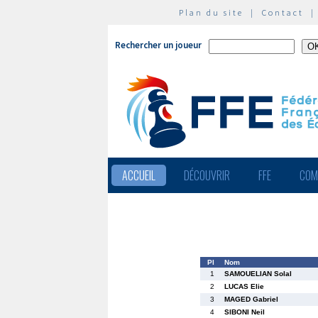
Plan du site
|
Contact
Rechercher un joueur
ACCUEIL
DÉCOUVRIR
FFE
COM
Pl
Nom
1
SAMOUELIAN Solal
2
LUCAS Elie
3
MAGED Gabriel
4
SIBONI Neil