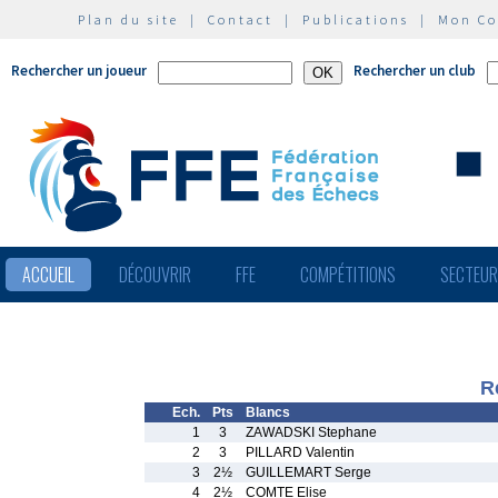
Plan du site
|
Contact
|
Publications
|
Mon C
Rechercher un joueur
Rechercher un club
ACCUEIL
DÉCOUVRIR
FFE
COMPÉTITIONS
SECTEU
R
Ech.
Pts
Blancs
1
3
ZAWADSKI Stephane
2
3
PILLARD Valentin
3
2½
GUILLEMART Serge
4
2½
COMTE Elise