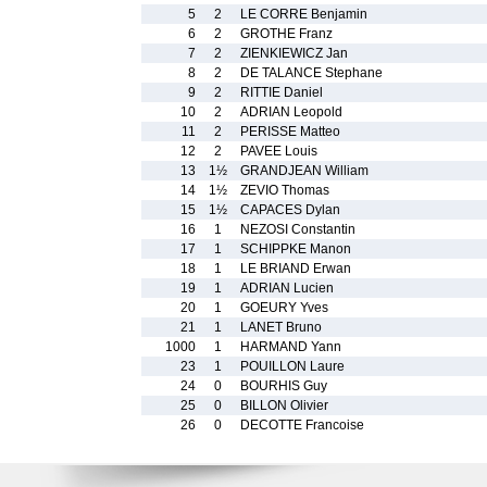
5
2
LE CORRE Benjamin
6
2
GROTHE Franz
7
2
ZIENKIEWICZ Jan
8
2
DE TALANCE Stephane
9
2
RITTIE Daniel
10
2
ADRIAN Leopold
11
2
PERISSE Matteo
12
2
PAVEE Louis
13
1½
GRANDJEAN William
14
1½
ZEVIO Thomas
15
1½
CAPACES Dylan
16
1
NEZOSI Constantin
17
1
SCHIPPKE Manon
18
1
LE BRIAND Erwan
19
1
ADRIAN Lucien
20
1
GOEURY Yves
21
1
LANET Bruno
1000
1
HARMAND Yann
23
1
POUILLON Laure
24
0
BOURHIS Guy
25
0
BILLON Olivier
26
0
DECOTTE Francoise