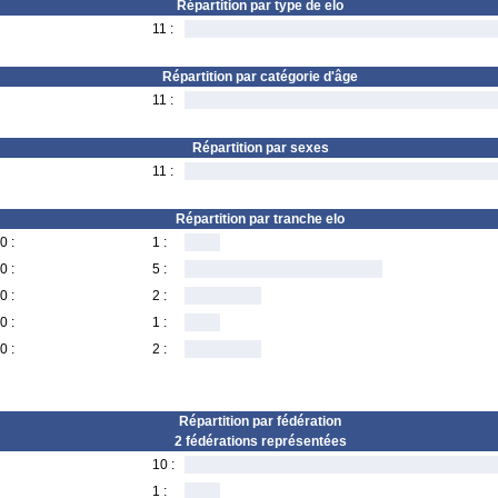
Répartition par type de elo
11 :
Répartition par catégorie d'âge
11 :
Répartition par sexes
11 :
Répartition par tranche elo
0 :
1 :
0 :
5 :
0 :
2 :
0 :
1 :
0 :
2 :
Répartition par fédération
2 fédérations représentées
10 :
1 :