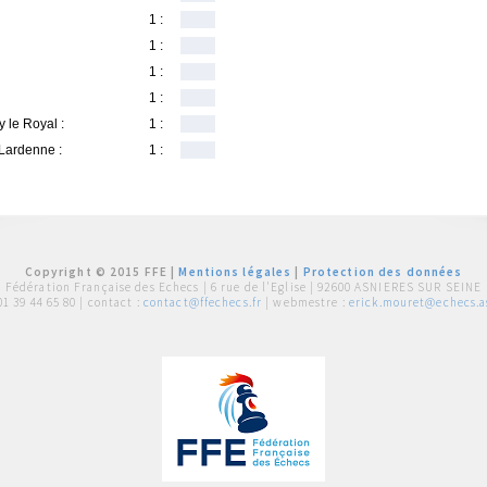
1 :
1 :
1 :
1 :
 le Royal :
1 :
Lardenne :
1 :
Copyright © 2015 FFE |
Mentions légales
|
Protection des données
Fédération Française des Echecs |
6 rue de l'Eglise | 92600 ASNIERES SUR SEINE
01 39 44 65 80
| contact :
contact@ffechecs.fr
| webmestre :
erick.mouret@echecs.as