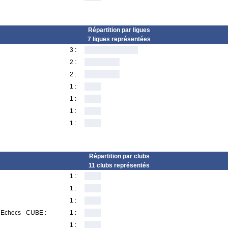
Répartition par ligues
7 ligues représentées
3 :
2 :
2 :
1 :
1 :
1 :
1 :
Répartition par clubs
11 clubs représentés
1 :
1 :
1 :
 Echecs - CUBE :
1 :
1 :