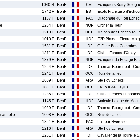
1040 N
BenF
CVL
Echiquiers Berry-Sologn
1742 F
BenF
EST
Ecole Française d'Echec
1167 F
BenF
PAC
Diagonale du Fou Echec
le
1264 F
BenF
NOR
Orcher la Tour
1210 F
BenF
OCC
Maison des Echecs Toul
1010 F
BenF
HDF
E3P Plateau Picard Mai
1531 F
BenF
IDF
C.E. de Bois-Colombes
1371 F
BenF
IDF
Club d'Echecs d'Orsay
1379 F
BenF
NOR
Echiquier du Bocage Bri
1264 F
BenF
IDF
Thomas Bourgneuf - Cret
1241 F
BenF
OCC
Rois de la Tet
1609 F
BenF
ARA
Ste Foy Echecs
1031 F
BenF
OCC
La Tour de Caylus
1235 F
BenF
IDF
Club d'Echecs Ermontois
1145 F
BenF
HDF
Amicale Laique de Moli
1939 F
BenF
IDF
Thomas Bourgneuf - Cret
anuelle
1008 F
BenF
OCC
Rois de la Tet
1861 F
BenF
PAC
La Tour Hyéroise
1216 F
BenF
ARA
Ste Foy Echecs
1251 F
BenF
IDF
Cavalier de la Tourelle 