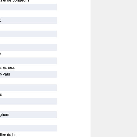
es et de Songeons
t
d
rs Echecs
nt-Paul
cs
nghem
llée du Lot