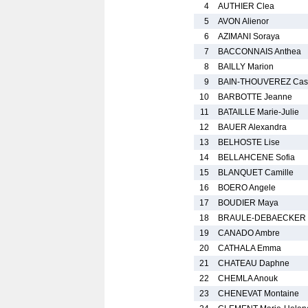
4
AUTHIER Clea
5
AVON Alienor
6
AZIMANI Soraya
7
BACCONNAIS Anthea
8
BAILLY Marion
9
BAIN-THOUVEREZ Cas
10
BARBOTTE Jeanne
11
BATAILLE Marie-Julie
12
BAUER Alexandra
13
BELHOSTE Lise
14
BELLAHCENE Sofia
15
BLANQUET Camille
16
BOERO Angele
17
BOUDIER Maya
18
BRAULE-DEBAECKER 
19
CANADO Ambre
20
CATHALA Emma
21
CHATEAU Daphne
22
CHEMLA Anouk
23
CHENEVAT Montaine