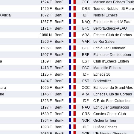
1524 F
BenF
OCC
Maison des Echecs Toul
1429 F
BenF
CRS
Tour du Nebbiu - St Flore
Alicia
1872 F
BenF
IDF
Noisiel Echecs
1367 F
BenF
NAQ
Echiquier Henri IV Pau
1171 F
BenF
BFC
BelfortEchecs-AEAU
1080 N
BenF
ARA
Echecs Club de Corbas
1266 F
BenF
MAR
Le Roi Saléen
1506 F
BenF
BFC
Echiquier Ledonien
1507 F
BenF
BRE
Echiquier Domloupéen
ia
1169 F
BenF
EST
Club d'Echecs Erstein
1413 F
BenF
PAC
Marseille Echecs
1125 F
BenF
IDF
Echecs 16
1404 F
BenF
EST
Bischwiller
ura
1665 F
BenF
OCC
Echiquier du Grand Ales
ane
1146 F
BenF
ARA
Echecs Club de Corbas
1323 F
BenF
IDF
C.E. de Bois-Colombes
1197 F
BenF
NAQ
Echiquier Salignacois
1689 F
BenF
CRS
Corsica Chess Club
1364 F
BenF
NOR
Orcher la Tour
1393 F
BenF
IDF
Lutèce Echecs
2035 F
BenF
NOR
L'Echiquier Dieppois