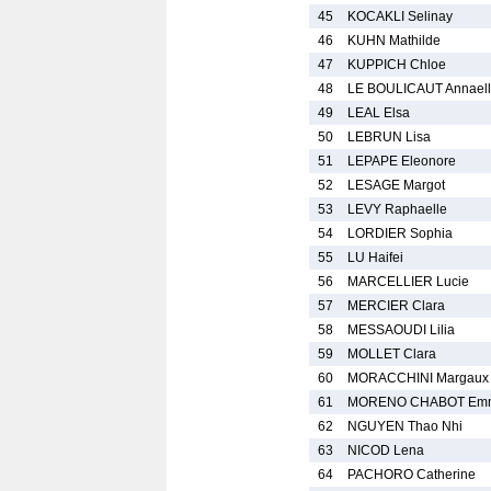
45
KOCAKLI Selinay
46
KUHN Mathilde
47
KUPPICH Chloe
48
LE BOULICAUT Annael
49
LEAL Elsa
50
LEBRUN Lisa
51
LEPAPE Eleonore
52
LESAGE Margot
53
LEVY Raphaelle
54
LORDIER Sophia
55
LU Haifei
56
MARCELLIER Lucie
57
MERCIER Clara
58
MESSAOUDI Lilia
59
MOLLET Clara
60
MORACCHINI Margaux
61
MORENO CHABOT Emm
62
NGUYEN Thao Nhi
63
NICOD Lena
64
PACHORO Catherine