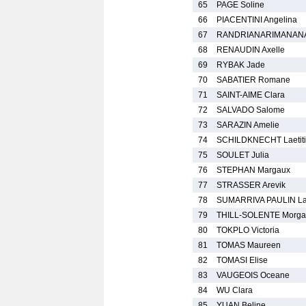
65
PAGE Soline
66
PIACENTINI Angelina
67
RANDRIANARIMANANA 
68
RENAUDIN Axelle
69
RYBAK Jade
70
SABATIER Romane
71
SAINT-AIME Clara
72
SALVADO Salome
73
SARAZIN Amelie
74
SCHILDKNECHT Laetit
75
SOULET Julia
76
STEPHAN Margaux
77
STRASSER Arevik
78
SUMARRIVA PAULIN La
79
THILL-SOLENTE Morg
80
TOKPLO Victoria
81
TOMAS Maureen
82
TOMASI Elise
83
VAUGEOIS Oceane
84
WU Clara
85
YUAN Beline