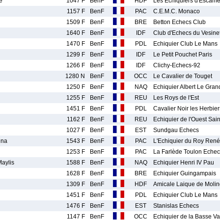
e
1047 F
BenF
HDF
Les Echiquiers d'Escam
1157 F
BenF
PAC
C.E.M.C. Monaco
1509 F
BenF
BRE
Betton Echecs Club
1640 F
BenF
IDF
Club d'Echecs du Vesine
1470 F
BenF
PDL
Echiquier Club Le Mans
1299 F
BenF
IDF
Le Petit Pouchet Paris
1266 F
BenF
IDF
Clichy-Echecs-92
1280 N
BenF
OCC
Le Cavalier de Touget
1250 F
BenF
NAQ
Echiquier Albert Le Gran
1255 F
BenF
REU
Les Roys de l'Est
1451 F
BenF
PDL
Cavalier Noir les Herbie
1162 F
BenF
REU
Echiquier de l'Ouest Sai
1027 F
BenF
EST
Sundgau Echecs
ina
1543 F
BenF
PAC
L'Echiquier du Roy René
1253 F
BenF
PAC
La Farlède Toulon Eche
aylis
1588 F
BenF
NAQ
Echiquier Henri IV Pau
1628 F
BenF
BRE
Echiquier Guingampais
1309 F
BenF
HDF
Amicale Laique de Moli
1451 F
BenF
PDL
Echiquier Club Le Mans
1476 F
BenF
EST
Stanislas Echecs
1147 F
BenF
OCC
Echiquier de la Basse Va