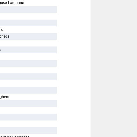
ouse Lardenne
rs
Echecs
s
nghem