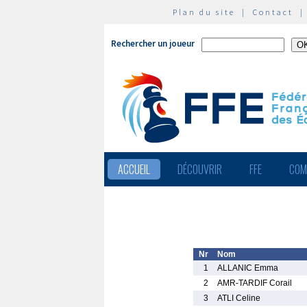
Plan du site
|
Contact
Rechercher un joueur
ACCUEIL
DÉCOUVRIR
FFE
COM
Nr
Nom
1
ALLANIC Emma
2
AMR-TARDIF Corail
3
ATLI Celine