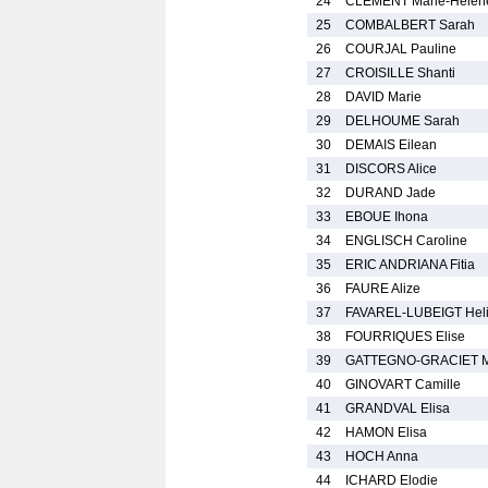
24
CLEMENT Marie-Helen
25
COMBALBERT Sarah
26
COURJAL Pauline
27
CROISILLE Shanti
28
DAVID Marie
29
DELHOUME Sarah
30
DEMAIS Eilean
31
DISCORS Alice
32
DURAND Jade
33
EBOUE Ihona
34
ENGLISCH Caroline
35
ERIC ANDRIANA Fitia
36
FAURE Alize
37
FAVAREL-LUBEIGT Hel
38
FOURRIQUES Elise
39
GATTEGNO-GRACIET M
40
GINOVART Camille
41
GRANDVAL Elisa
42
HAMON Elisa
43
HOCH Anna
44
ICHARD Elodie