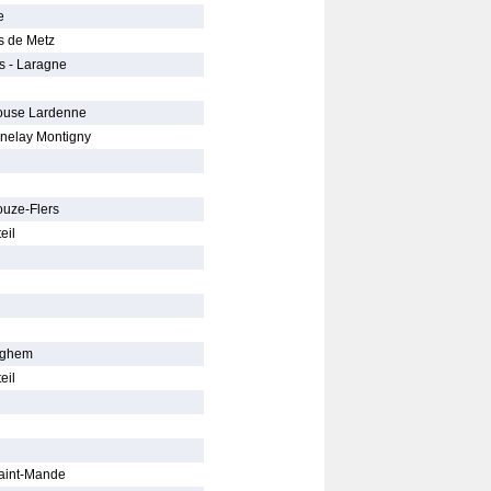
e
s de Metz
s - Laragne
ouse Lardenne
gnelay Montigny
ouze-Flers
eil
nghem
eil
Saint-Mande