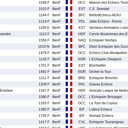
1036 F
BenF
OCC
Maison des Echecs Toul
1010 F
BenF
EST
C.E. Selestat
1144 F
BenF
BFC
BelfortEchecs-AEAU
1214 F
BenF
PDL
Jade Echecs - Pornic
1199 E
BenF
EST
Verrières Animation Loisi
sandre
1113 F
BenF
HDF
Cercle Boulonnais des 
1556 F
BenF
NAQ
Echiquier Niortais
1010 N
BenF
BFC
Dijon Echiquier des Duc
1479 F
BenF
OCC
Echecs Club Montpellier
1135 F
BenF
NOR
L'Echiquier Dieppois
1701 F
BenF
EST
Bischwiller
1482 F
BenF
NOR
Orcher la Tour
1311 F
BenF
BRE
Echiquier Briochin
1209 F
BenF
PAC
Grasse Echecs
Emeline
1347 F
BenF
HDF
Amicale Laique de Moli
1080 F
BenF
OCC
L'Echiquier Brissagol
1293 F
BenF
OCC
La Tour de Caylus
1380 F
BenF
IDF
Lutèce Echecs
1705 F
BenF
IDF
Nomad' Echecs
1417 F
BenF
CVL
Echiquier Tourangeau