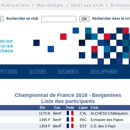
|
Publications
|
Mon Compte
|
Gérer son Club
|
Directeu
Rechercher un club
Rechercher dans le si
PÉTITIONS
SECTEURS
DOCUMENTS
DÉVELOPPEMENT
Championnat de France 2018 - Benjamines
Liste des participants
Elo
Cat.
Fede
Ligue
Club
1170 N
BenF
CVL
ALCHESS Châteaudun
1495 F
BenF
PAC
Echiquier des Papes
1304 F
BenF
EST
C.E. des 3 Pays