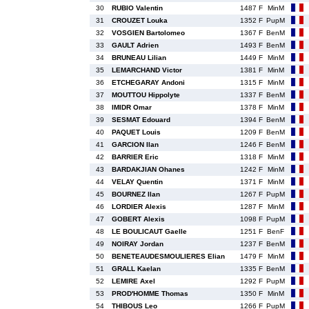
30
RUBIO Valentin
1487 F
MinM
31
CROUZET Louka
1352 F
PupM
32
VOSGIEN Bartolomeo
1367 F
BenM
33
GAULT Adrien
1493 F
BenM
34
BRUNEAU Lilian
1449 F
MinM
35
LEMARCHAND Victor
1381 F
MinM
36
ETCHEGARAY Andoni
1315 F
MinM
37
MOUTTOU Hippolyte
1337 F
BenM
38
IMIDR Omar
1378 F
MinM
39
SESMAT Edouard
1394 F
BenM
40
PAQUET Louis
1209 F
BenM
41
GARCION Ilan
1246 F
BenM
42
BARRIER Eric
1318 F
MinM
43
BARDAKJIAN Ohanes
1242 F
MinM
44
VELAY Quentin
1371 F
MinM
45
BOURNEZ Ilan
1267 F
PupM
46
LORDIER Alexis
1287 F
MinM
47
GOBERT Alexis
1098 F
PupM
48
LE BOULICAUT Gaelle
1251 F
BenF
49
NOIRAY Jordan
1237 F
BenM
50
BENETEAUDESMOULIERES Elian
1479 F
MinM
51
GRALL Kaelan
1335 F
BenM
52
LEMIRE Axel
1292 F
PupM
53
PROD'HOMME Thomas
1350 F
MinM
54
THIBOUS Leo
1266 F
PupM