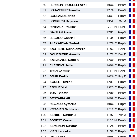
80
FERREINT-ROSELLI Axel
1044 F
BenM
81
LOUASSIER Timothe
1276 F
BenM
82
BOULAND Edriss
1347 F
PupM
83
LOMPECH Baptiste
1359 F
MinM
84
RIMBAUX Pauline
1220 N
PupF
85
DAVTIAN Armen
1201 F
PupM
86
LECOCQ Gabriel
1135 F
PupM
87
ALEXANYAN Sedrak
1270 F
PupM
88
SAUTIERE Marie-Amelia
1153 F
BenF
89
GOURBIERE Anaelle
1172 F
BenF
90
SALVIGNOL Nathan
1240 F
BenM
91
CLEMENT Julien
1006 F
PupM
92
TRAN Camille
1110 N
BenF
93
BRUN Emilie
1026 F
PupF
94
SOULET Kylian
1207 F
PupM
95
EBOUE Yuri
1323 F
PupM
96
JOST Victor
1200 F
BenM
97
BENYAHIA Ali
1409 F
BenM
98
REGAUD Aymeric
1064 F
PupM
99
VOSGIEN Balthazar
1212 F
PupM
100
SERRET Matthieu
1192 F
MinM
101
FOREST Come
1180 N
BenM
102
SEMENOV Maxime
1128 F
BenM
103
KIEN Lancelot
1150 F
PupM
104
DAVID Noe
1085 F
PupM