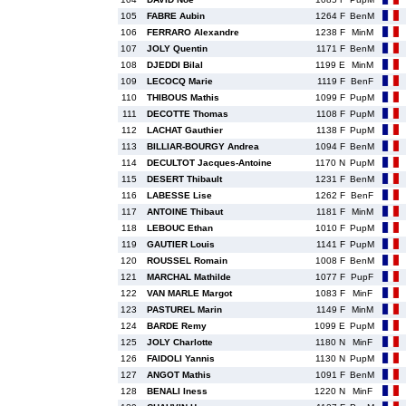
105
FABRE Aubin
1264 F
BenM
106
FERRARO Alexandre
1238 F
MinM
107
JOLY Quentin
1171 F
BenM
108
DJEDDI Bilal
1199 E
MinM
109
LECOCQ Marie
1119 F
BenF
110
THIBOUS Mathis
1099 F
PupM
111
DECOTTE Thomas
1108 F
PupM
112
LACHAT Gauthier
1138 F
PupM
113
BILLIAR-BOURGY Andrea
1094 F
BenM
114
DECULTOT Jacques-Antoine
1170 N
PupM
115
DESERT Thibault
1231 F
BenM
116
LABESSE Lise
1262 F
BenF
117
ANTOINE Thibaut
1181 F
MinM
118
LEBOUC Ethan
1010 F
PupM
119
GAUTIER Louis
1141 F
PupM
120
ROUSSEL Romain
1008 F
BenM
121
MARCHAL Mathilde
1077 F
PupF
122
VAN MARLE Margot
1083 F
MinF
123
PASTUREL Marin
1149 F
MinM
124
BARDE Remy
1099 E
PupM
125
JOLY Charlotte
1180 N
MinF
126
FAIDOLI Yannis
1130 N
PupM
127
ANGOT Mathis
1091 F
BenM
128
BENALI Iness
1220 N
MinF