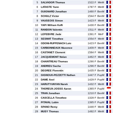
5
SALVADOR Thomas
1522 F
MinM
6
LATASTE Yann
1787 F
MinM
7
GUIGNARD Jonathan
1460 F
BenM
8
SCHULZ Victor
1544 F
BenM
9
VAUGEOIS Simon
1423 F
MinM
10
YAPI William Koffi
1430 F
BenM
11
RANDON Valentin
1511 F
MinM
12
LEFEBVRE Jade
1391 F
MinF
13
SESMAT Timothee
1554 F
MinM
14
ODONI-RUFFENACH Loic
1423 F
BenM
15
CARBONNEAUX Maxence
1409 F
MinM
16
CASTANET Clement
1584 F
MinM
17
JACQUEMONT Nolan
1462 F
MinM
18
CHAINTREAU Thomas
1290 F
BenM
19
ANDRIEU Sacha
1296 F
BenM
20
DEGREE Florentin
1435 F
BenM
21
GIGNOUX-PEZZETTI Nathan
1447 F
PupM
22
DAME Axel
1429 F
PupM
23
HARUTYUNYAN Narek
1432 F
MinM
24
THOREUX-JOSSO Aaron
1365 F
PupM
25
TRAN Jonathan
1210 F
BenM
26
CASCELLA Timothee
1328 F
BenM
27
PITAVAL Lubin
1395 F
PupM
28
SPANO Remy
1446 F
MinM
29
MUSY Thomas
1492 F
MinM