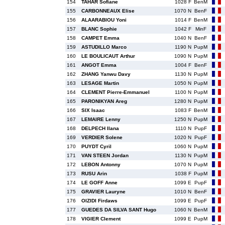
154
TAHAR Sofiane
1028 F
BenM
155
CARBONNEAUX Elise
1070 N
BenF
156
ALAARABIOU Yoni
1014 F
BenM
157
BLANC Sophie
1042 F
MinF
158
CAMPET Emma
1040 N
BenF
159
ASTUDILLO Marco
1190 N
PupM
160
LE BOULICAUT Arthur
1090 N
PupM
161
ANGOT Emma
1004 F
BenF
162
ZHANG Yanwu Davy
1130 N
PupM
163
LESAGE Martin
1050 N
PupM
164
CLEMENT Pierre-Emmanuel
1100 N
PupM
165
PARONIKYAN Areg
1280 N
PupM
166
SIX Isaac
1083 F
BenM
167
LEMAIRE Lenny
1250 N
PupM
168
DELPECH Ilana
1110 N
PupF
169
VERDIER Solene
1020 N
PupF
170
PUYDT Cyril
1060 N
PupM
171
VAN STEEN Jordan
1130 N
PupM
172
LEBON Antonny
1070 N
PupM
173
RUSU Arin
1038 F
PupM
174
LE GOFF Anne
1099 E
PupF
175
GRAVIER Lauryne
1010 N
BenF
176
OIZIDI Firdaws
1099 E
PupF
177
GUEDES DA SILVA SANT Hugo
1060 N
BenM
178
VIGIER Clement
1099 E
PupM