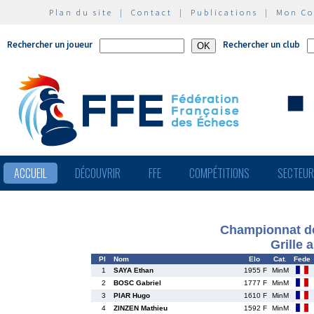
Plan du site
|
Contact
|
Publications
|
Mon C
Rechercher un joueur
Rechercher un club
ACCUEIL
DÉCOUVRIR
FFE
COMPÉTITIONS
SECTEU
Championnat de
Grille 
Pl
Nom
Elo
Cat.
Fede
1
SAYA Ethan
1955 F
MinM
2
BOSC Gabriel
1777 F
MinM
3
PIAR Hugo
1610 F
MinM
4
ZINZEN Mathieu
1592 F
MinM