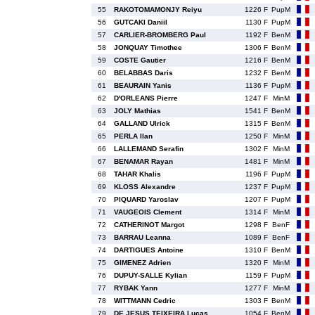
55
RAKOTOMAMONJY Reiyu
1226 F
PupM
56
GUTCAKI Daniil
1130 F
PupM
57
CARLIER-BROMBERG Paul
1192 F
BenM
58
JONQUAY Timothee
1306 F
BenM
59
COSTE Gautier
1216 F
BenM
60
BELABBAS Daris
1232 F
BenM
61
BEAURAIN Yanis
1136 F
PupM
62
D'ORLEANS Pierre
1247 F
MinM
63
JOLY Mathias
1541 F
BenM
64
GALLAND Ulrick
1315 F
BenM
65
PERLA Ilan
1250 F
MinM
66
LALLEMAND Serafin
1302 F
MinM
67
BENAMAR Rayan
1481 F
MinM
68
TAHAR Khalis
1196 F
PupM
69
KLOSS Alexandre
1237 F
PupM
70
PIQUARD Yaroslav
1207 F
PupM
71
VAUGEOIS Clement
1314 F
MinM
72
CATHERINOT Margot
1298 F
BenF
73
BARRAU Leanna
1089 F
BenF
74
DARTIGUES Antoine
1310 F
BenM
75
GIMENEZ Adrien
1320 F
MinM
76
DUPUY-SALLE Kylian
1159 F
PupM
77
RYBAK Yann
1277 F
MinM
78
WITTMANN Cedric
1303 F
BenM
79
DE JESUS TEIXEIRA Lucas
1054 F
BenM