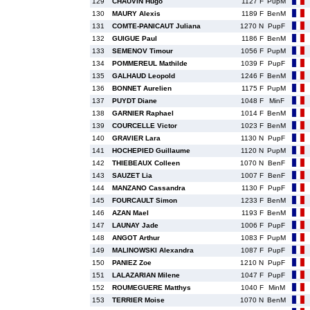
129
CHAUVIN Hugo
1127 F
PupM
130
MAURY Alexis
1189 F
BenM
131
COMTE-PANICAUT Juliana
1270 N
PupF
132
GUIGUE Paul
1186 F
BenM
133
SEMENOV Timour
1056 F
PupM
134
POMMEREUL Mathilde
1039 F
PupF
135
GALHAUD Leopold
1246 F
BenM
136
BONNET Aurelien
1175 F
PupM
137
PUYDT Diane
1048 F
MinF
138
GARNIER Raphael
1014 F
BenM
139
COURCELLE Victor
1023 F
BenM
140
GRAVIER Lara
1130 N
PupF
141
HOCHEPIED Guillaume
1120 N
PupM
142
THIEBEAUX Colleen
1070 N
BenF
143
SAUZET Lia
1007 F
BenF
144
MANZANO Cassandra
1130 F
PupF
145
FOURCAULT Simon
1233 F
BenM
146
AZAN Mael
1193 F
BenM
147
LAUNAY Jade
1006 F
PupF
148
ANGOT Arthur
1083 F
PupM
149
MALINOWSKI Alexandra
1087 F
PupF
150
PANIEZ Zoe
1210 N
PupF
151
LALAZARIAN Milene
1047 F
PupF
152
ROUMEGUERE Matthys
1040 F
MinM
153
TERRIER Moise
1070 N
BenM