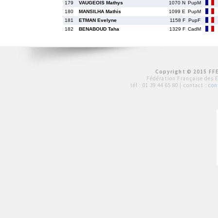
179
VAUGEOIS Mathys
1070 N
PupM
180
MANSILHA Mathis
1099 E
PupM
181
ETMAN Evelyne
1158 F
PupF
182
BENABOUD Taha
1329 F
CadM
Copyright © 2015 FFE
Fédération Française des 
tél :
01 39 44 65 80
| contact :
con