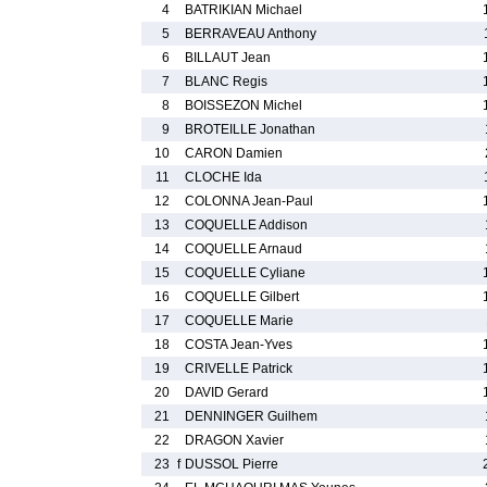
4
BATRIKIAN Michael
5
BERRAVEAU Anthony
6
BILLAUT Jean
7
BLANC Regis
8
BOISSEZON Michel
9
BROTEILLE Jonathan
10
CARON Damien
11
CLOCHE Ida
12
COLONNA Jean-Paul
13
COQUELLE Addison
14
COQUELLE Arnaud
15
COQUELLE Cyliane
16
COQUELLE Gilbert
17
COQUELLE Marie
18
COSTA Jean-Yves
19
CRIVELLE Patrick
20
DAVID Gerard
21
DENNINGER Guilhem
22
DRAGON Xavier
23
f
DUSSOL Pierre