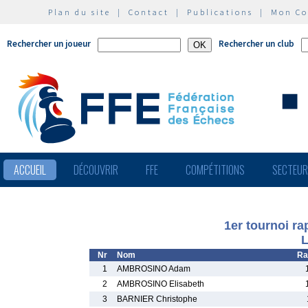
Plan du site
|
Contact
|
Publications
|
Mon C
Rechercher un joueur
Rechercher un club
ACCUEIL
DÉCOUVRIR
FFE
COMPÉTITIONS
SECTEU
1er tournoi ra
L
Nr
Nom
Ra
1
AMBROSINO Adam
2
AMBROSINO Elisabeth
3
BARNIER Christophe