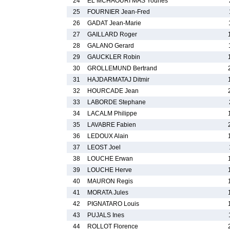
24
EL MCHAOURI MAS Younes
25
FOURNIER Jean-Fred
26
GADAT Jean-Marie
27
GAILLARD Roger
28
GALANO Gerard
29
GAUCKLER Robin
30
GROLLEMUND Bertrand
31
HAJDARMATAJ Ditmir
32
HOURCADE Jean
33
LABORDE Stephane
34
LACALM Philippe
35
LAVABRE Fabien
36
LEDOUX Alain
37
LEOST Joel
38
LOUCHE Erwan
39
LOUCHE Herve
40
MAURON Regis
41
MORATA Jules
42
PIGNATARO Louis
43
PUJALS Ines
44
ROLLOT Florence