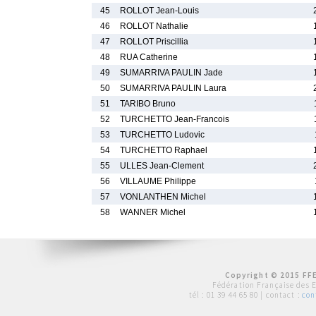
45
ROLLOT Jean-Louis
46
ROLLOT Nathalie
47
ROLLOT Priscillia
48
RUA Catherine
49
SUMARRIVA PAULIN Jade
50
SUMARRIVA PAULIN Laura
51
TARIBO Bruno
52
TURCHETTO Jean-Francois
53
TURCHETTO Ludovic
54
TURCHETTO Raphael
55
ULLES Jean-Clement
56
VILLAUME Philippe
57
VONLANTHEN Michel
58
WANNER Michel
Copyright © 2015 FFE
Fédération Française des 
tél :
01 39 44 65 80
| contact :
con