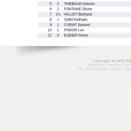
5
2
THIEBAUD Antoine
6
2
FONTAINE Olivier
7
1½
VALUET Bertrand
8
1
SABA Nathalie
9
1
CORIAT Samuel
10
1
PISKOR Leo
11
0
EUDIER Pierre
Copyright © 2015 FFE
Fédération Française des 
tél :
01 39 44 65 80
| contact :
con