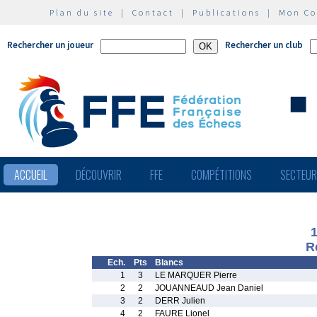
Plan du site
|
Contact
|
Publications
|
Mon C
Rechercher un joueur
Rechercher un club
ACCUEIL
DÉCOUVRIR
FFE
COMPÉTITIONS
SECTEU
R
Ech.
Pts
Blancs
1
3
LE MARQUER Pierre
2
2
JOUANNEAUD Jean Daniel
3
2
DERR Julien
4
2
FAURE Lionel